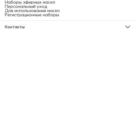
Наборы эфирных масел
Персональный уход
Для использования масел
Регистрационные наборы
Контакты
Адрес
Ленинградский проспект, 31А, стр.1.
Телефон
8 (499) 112-45-88
Режим работы
Пн - Вс: 11:00 - 21:00
Эл. почта
info@aromatise.ru