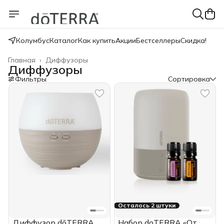
Колумбус
Каталог
Как купить
Акции
Бестселлеры
Скидка!
Главная
›
Диффузоры
Диффузоры
Фильтры
Сортировка
Осталось 2 штуки
Диффузор dōTERRA
Набор doTERRA «От