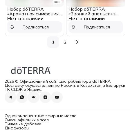
Набор dōTERRA
Набор dōTERRA
«Ароматная симфония»
«Звонкий апельсин»
Нет в наличии
Нет в наличии
диффузор Bubble
керамический
чёрный и 3 масла (по 5
диффузор-птичка и
Подписаться
Подписаться
мл)
дикий апельсин (5 мл)
1
2
2026 © Официальный сайт дистрибьютора dōTERRA.
Доставку осуществляем по России, в Казахстан и Беларусь
ТК СДЭК и Яндекс.
Однокомпонентные эфирные масла
Смеси эфирных масел
Пищевые добавки
Диффузоры