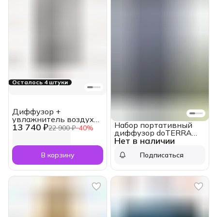
Осталось 4 штуки
Диффузор +
увлажнитель воздуха
Набор портативный
13 740 ₽
doTERRA Dawn Aroma
22 900 ₽
−
40
%
диффузор doTERRA
Humidifier для эфирных
Нет в наличии
«Pilot Max» на
масел (1,8 л)
аккумуляторе (120 мл)
В корзину
Подписаться
+ Питающая смесь
Malama 15 мл