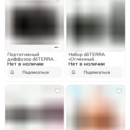
Портативный
Набор dōTERRA
диффузор dōTERRA
«Огненный
Нет в наличии
Нет в наличии
Bubble Onyx с
темперамент»
датчиком движения
диффузор Bubble
Подписаться
Подписаться
(чёрный)
чёрный и масло «Costa
Brio» (15 мл)