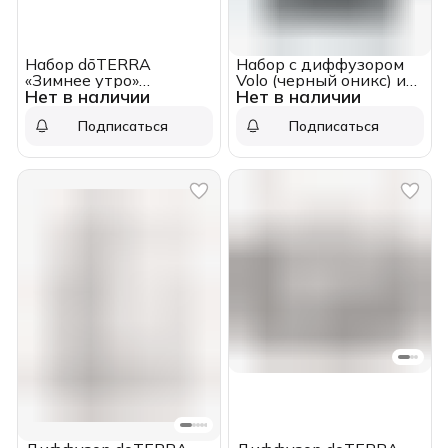
Набор dōTERRA
Набор с диффузором
«Зимнее утро»
Volo (черный оникс) и
Нет в наличии
Нет в наличии
портативный
смесью эфирных масел
диффузор Bubble
«Island Mint», 15 мл
Подписаться
Подписаться
зелёный с датчиком
движения и «Холидей
Пиис» 15 мл