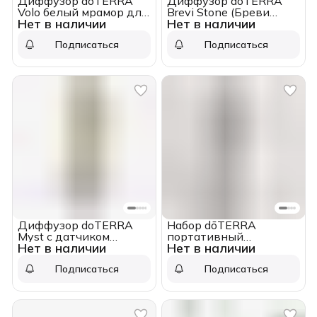
Диффузор doTERRA
Диффузор doTERRA
Volo белый мрамор для
Brevi Stone (Бреви
Нет в наличии
Нет в наличии
эфирных масел
камень) для эфирных
масел
Подписаться
Подписаться
Диффузор doTERRA
Набор dōTERRA
Myst с датчиком
портативный
Нет в наличии
Нет в наличии
движения (белый)
диффузор Bubble с
датчиком движения и
Подписаться
Подписаться
смесь Малама, 15 мл