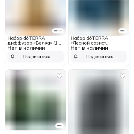
Набор dōTERRA
Набор dōTERRA
диффузор «Белка» (100
«Лесной оазис»
Нет в наличии
Нет в наличии
мл) и смесь «Баланс»
диффузор Hikari (100
(15 мл)
мл) и смесь «Шинрин-
Подписаться
Подписаться
Ёку» (15 мл)