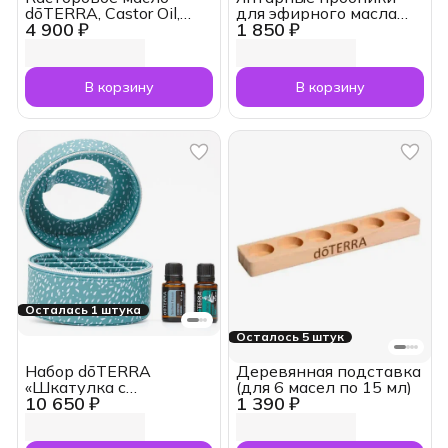
dōTERRA, Castor Oil,
для эфирного масла
4 900 ₽
1 850 ₽
300 мл
doTERRA, 10 шт., 2 мл
В корзину
В корзину
Осталась 1 штука
Осталось 5 штук
Набор dōTERRA
Деревянная подставка
«Шкатулка с
(для 6 масел по 15 мл)
10 650 ₽
1 390 ₽
секретами» косметичка
и два масла (по 15 мл)