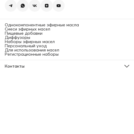
Однокомпонентные эфирные масла
Смеси эфирных масел
Пищевые добавки
Диффузоры
Наборы эфирных масел
Персональный уход
Для использования масел
Регистрационные наборы
Контакты
Адрес
Ленинградский проспект, 31А, стр.1.
Телефон
8 (499) 112-45-88
Режим работы
Пн - Вс: 11:00 - 21:00
Эл. почта
info@aromatise.ru