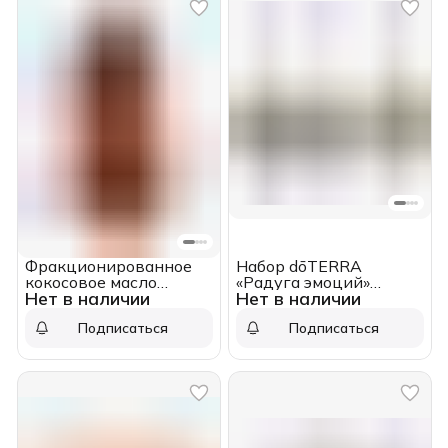
Фракционированное
Набор dōTERRA
кокосовое масло
«Радуга эмоций»
Нет в наличии
Нет в наличии
dōTERRA, Fractionated
(Литсея 15 мл и кейс с
Coconut oil, 30 мл
20 пробниками)
Подписаться
Подписаться