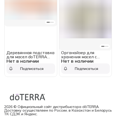
Деревянная подставка
Органайзер для
для масел doTERRA
хранения масел с
Нет в наличии
Нет в наличии
(для 9 роллеров по 10
черно-белым принтом
мл)
doTERRA (на 16 + 6
Подписаться
Подписаться
масел)
2026 © Официальный сайт дистрибьютора dōTERRA.
Доставку осуществляем по России, в Казахстан и Беларусь
ТК СДЭК и Яндекс.