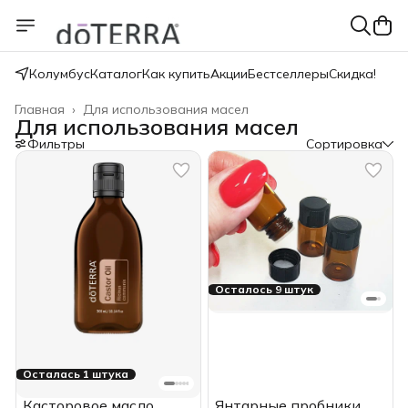
Колумбус
Каталог
Как купить
Акции
Бестселлеры
Скидка!
Главная
›
Для использования масел
Для использования масел
Фильтры
Сортировка
Осталось 9 штук
Осталась 1 штука
Касторовое масло
Янтарные пробники