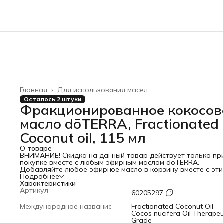
Главная
›
Для использования масел
Осталось 2 штуки
Фракционированное кокосов
масло dōTERRA, Fractionated
Coconut oil, 115 мл
О товаре
ВНИМАНИЕ! Скидка на данный товар действует только пр
покупке вместе с любым эфирным маслом doTERRA.
Добавляйте любое эфирное масло в корзину вместе с эт
кокосовым маслом. Отдельно данный товар можно купить
Подробнее
только без скидки!
Характеристики
Фракционированное кокосовое масло - это легкое базов
Артикул
60205297
масло, которое обеспечивает оптимальное распределени
эфирного масла, одновременно делая кожу гладкой и мяг
Международное название
Fractionated Coconut Oil -
Фракционированное кокосовое масло doTERRA - это
Cocos nucifera Oil Therapeu
полностью натуральное базовое масло, легко впитывающ
Grade