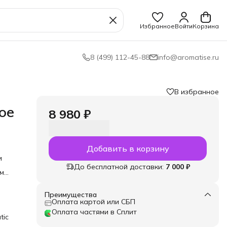
Избранное
Войти
Корзина
8 (499) 112-45-88
info@aromatise.ru
В избранное
ое
8 980 ₽
Добавить в корзину
и
До бесплатной доставки:
7 000 ₽
им
ое
Преимущества
е
Оплата картой или СБП
кой.
Оплата частями в Сплит
tic
ееся