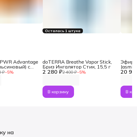
Осталась 1 штука
aPWR Advantage
doTERRA Breathe Vapor Stick,
Эфирн
льсиновый) с
Бриз Ингалятор Стик, 15,5 г
Jasmin
2 280 ₽
20 92
NMN, 30 саше
0 ₽
−
5
%
2 400 ₽
−
5
%
В корзину
В ко
ку на