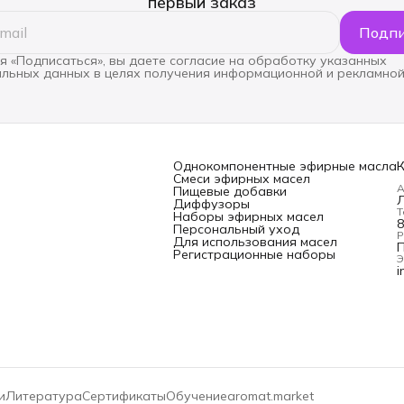
первый заказ
Подпи
 «Подписаться», вы даете согласие на обработку указанных
льных данных в целях получения информационной и рекламной
Однокомпонентные эфирные масла
Смеси эфирных масел
А
Пищевые добавки
Л
Диффузоры
Т
Наборы эфирных масел
8
Персональный уход
Р
Для использования масел
П
Регистрационные наборы
Э
i
и
Литература
Сертификаты
Обучение
aromat.market