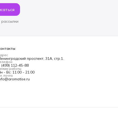
саться
 рассылки
Контакты
дрес
енинградский проспект, 31А, стр.1.
елефон
 (499) 112-45-88
ежим работы
н - Вс: 11:00 - 21:00
л. почта
nfo@aromatise.ru