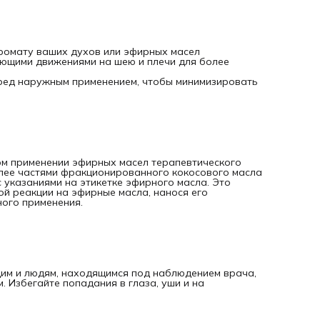
кормящим и людям, находящимся под наблюдением врача
необходимо проконсультироваться со своим лечащим вр
Избегайте попадания в глаза, уши и на чувствительные
участки кожи.
Основные преимущества
ромату ваших духов или эфирных масел
Смягчает и успокаивает сухую кожу
ющими движениями на шею и плечи для более
Природное смягчающее средство для лучшего распредел
эфирного масла
еред наружным применением, чтобы минимизировать
Не имеет запаха и цвета, что облегчает смешивание с лю
эфирными маслами
Описание аромата
Не имеет запаха
Способ сбора
Фракционирование
Часть растения
ом применении эфирных масел терапевтического
Плоды
олее частями фракционированного кокосового масла
Основные ингредиенты
с указаниями на этикетке эфирного масла. Это
Триглицериды каприловой и каприновой кислот.
й реакции на эфирные масла, нанося его
Поставка в РФ
ного применения.
Мы поставляем кокосовое масло в наш магазин со складо
doTERRA США, Европы, Китая и Гонконга.
щим и людям, находящимся под наблюдением врача,
 Избегайте попадания в глаза, уши и на