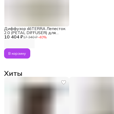
Диффузор dōTERRA Лепесток
2.0 (PETAL DIFFUSER) для
10 404 ₽
эфирных масел (240 мл)
17 340 ₽
−
40
%
В корзину
Хиты