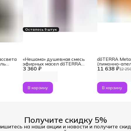
Осталось 9 штук
ассвета
«Нешама» душевная смесь
dōTERRA Met
ель
эфирных масел dōTERRA
(лимонно-апе
3 360 ₽
11 638 ₽
ами
Touch Neshama, роллер 10 мл
коллагеном + 
12 25
о 5 мл
В корзину
В корзину
Получите скидку 5%
ишитесь на наши акции и новости и получите скид