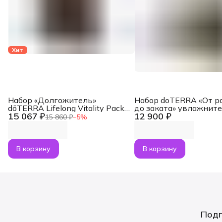
Хит
Набор «Долгожитель»
Набор doTERRA «От р
dōTERRA Lifelong Vitality Pack,
до заката» увлажнит
15 067 ₽
12 900 ₽
3x120 капсул
воздуха Dawn с масл
15 860 ₽
−
5
%
Лаванда и Апельсин п
В корзину
В корзину
Подп