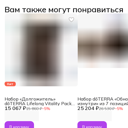
Вам также могут понравиться
Хит
Набор «Долгожитель»
Набор dōTERRA «Обн
dōTERRA Lifelong Vitality Pack,
изнутри» из 7 позици
15 067 ₽
25 204 ₽
3x120 капсул
15 860 ₽
−
5
%
26 530 ₽
−
5
%
В корзину
В корзину