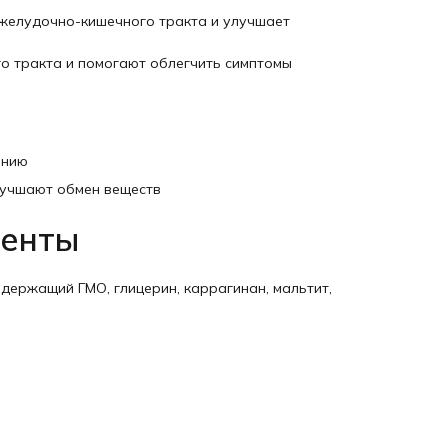
желудочно-кишечного тракта и улучшает
о тракта и помогают облегчить симптомы
ению
лучшают обмен веществ
иенты
держащий ГМО, глицерин, каррагинан, мальтит,