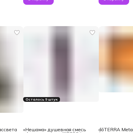
Осталось 9 штук
ассвета
«Нешама» душевная смесь
dōTERRA Met