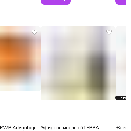
Остало
aPWR Advantage
Эфирное масло dōTERRA
Жеват