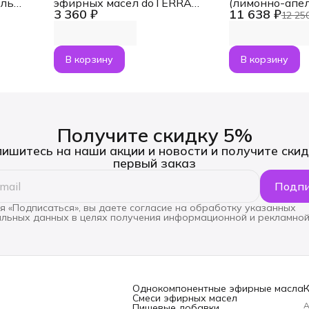
ель
эфирных масел dōTERRA
(лимонно-апе
3 360 ₽
11 638 ₽
ами
Touch Neshama, роллер 10 мл
коллагеном + 
12 25
о 5 мл
В корзину
В корзину
Получите скидку 5%
ишитесь на наши акции и новости и получите скид
первый заказ
Подпи
 «Подписаться», вы даете согласие на обработку указанных
льных данных в целях получения информационной и рекламной
Однокомпонентные эфирные масла
Смеси эфирных масел
А
Пищевые добавки