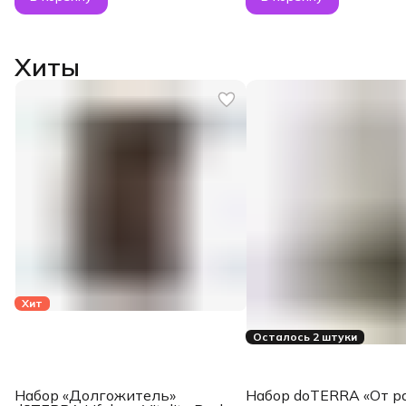
Хиты
Хит
Осталось 2 штуки
Набор «Долгожитель»
Набор doTERRA «От р