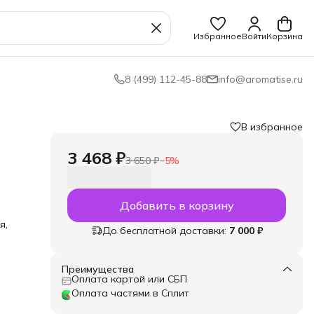
Избранное
Войти
Корзина
8 (499) 112-45-88
info@aromatise.ru
В избранное
3 468 ₽
3 650 ₽
−
5
%
Добавить в корзину
я,
До бесплатной доставки:
7 000 ₽
Преимущества
ных
Оплата картой или СБП
сел
Оплата частями в Сплит