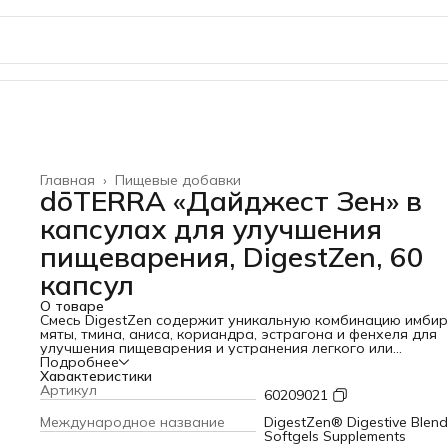
Главная
›
Пищевые добавки
dōTERRA «Дайджест Зен» в
капсулах для улучшения
пищеварения, DigestZen, 60
капсул
О товаре
Смесь DigestZen содержит уникальную комбинацию имбир
мяты, тмина, аниса, кориандра, эстрагона и фенхеля для
улучшения пищеварения и устранения легкого или
периодического желудочного дискомфорта мягким,
Подробнее
естественным способом. Эта замечательная смесь
Характеристики
представлена в форме легко растворяющихся раститель
Артикул
60209021
капсул. Капсулы DigestZen - удобные капсулы, которые
идеально подходят для использования смеси эфирных ма
Международное название
DigestZen® Digestive Blend
DigestZen в любом месте и в любое время.
Softgels Supplements
Применение