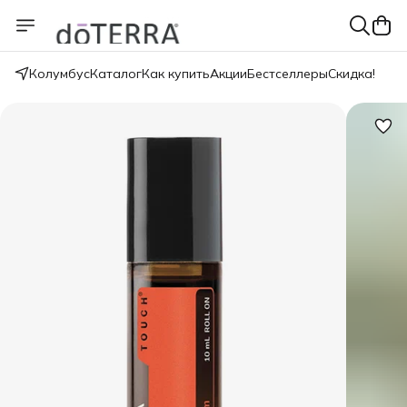
Колумбус
Каталог
Как купить
Акции
Бестселлеры
Скидка!