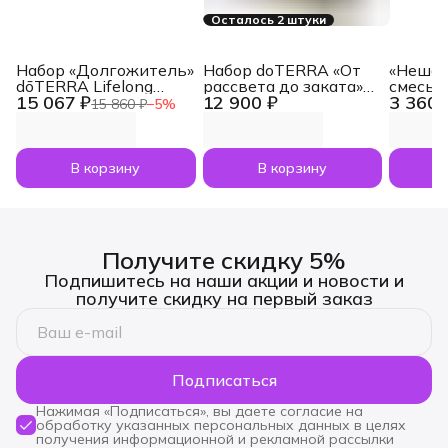
Осталось 2 штуки
Набор «Долгожитель»
Набор doTERRA «От
«Нешам
dōTERRA Lifelong
рассвета до заката»
смесь 
15 067 ₽
12 900 ₽
3 360 
Vitality Pack, 3x120
увлажнитель воздуха
dōTERR
15 860 ₽
−
5
%
капсул
Dawn с маслами
Nesham
Лаванда и Апельсин
мл
по 5 мл
В корзину
В корзину
Получите скидку 5%
Подпишитесь на наши акции и новости и
получите скидку на первый заказ
Подписаться
Нажимая «Подписаться», вы даете согласие на
обработку указанных персональных данных в целях
получения информационной и рекламной рассылки