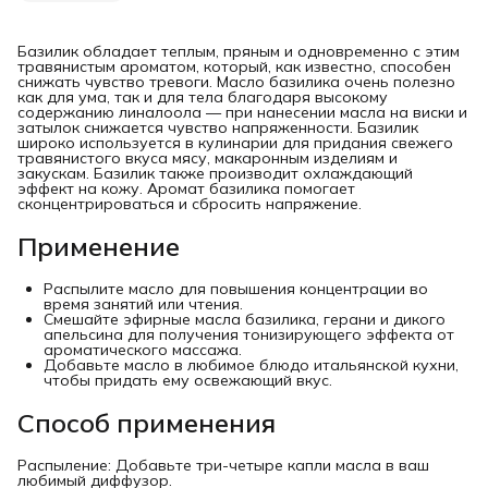
Базилик обладает теплым, пряным и одновременно с этим
травянистым ароматом, который, как известно, способен
снижать чувство тревоги. Масло базилика очень полезно
как для ума, так и для тела благодаря высокому
содержанию линалоола — при нанесении масла на виски и
затылок снижается чувство напряженности. Базилик
широко используется в кулинарии для придания свежего
травянистого вкуса мясу, макаронным изделиям и
закускам. Базилик также производит охлаждающий
эффект на кожу. Аромат базилика помогает
сконцентрироваться и сбросить напряжение.
Применение
Распылите масло для повышения концентрации во
время занятий или чтения.
Смешайте эфирные масла базилика, герани и дикого
апельсина для получения тонизирующего эффекта от
ароматического массажа.
Добавьте масло в любимое блюдо итальянской кухни,
чтобы придать ему освежающий вкус.
Способ применения
Распыление: Добавьте три-четыре капли масла в ваш
любимый диффузор.