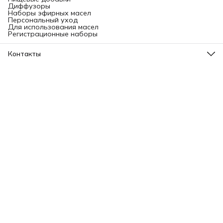
Диффузоры
Наборы эфирных масел
Персональный уход
Для использования масел
Регистрационные наборы
Контакты
Адрес
Ленинградский проспект, 31А, стр.1.
Телефон
8 (499) 112-45-88
Режим работы
Пн - Вс: 11:00 - 21:00
Эл. почта
info@aromatise.ru