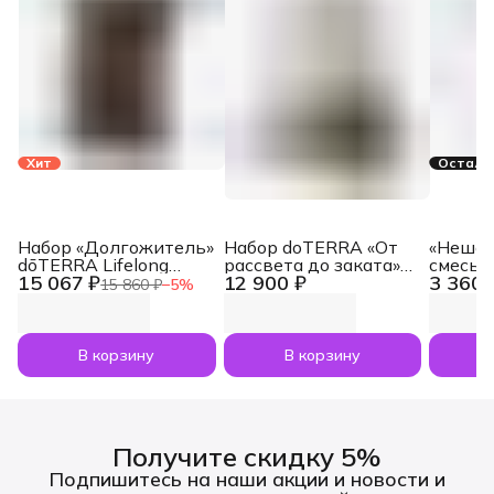
Хит
Осталос
Набор «Долгожитель»
Набор doTERRA «От
«Нешам
dōTERRA Lifelong
рассвета до заката»
смесь 
15 067 ₽
12 900 ₽
3 360 
Vitality Pack, 3x120
увлажнитель воздуха
dōTERR
15 860 ₽
−
5
%
капсул
Dawn с маслами
Nesham
Лаванда и Апельсин
мл
по 5 мл
В корзину
В корзину
Получите скидку 5%
Подпишитесь на наши акции и новости и