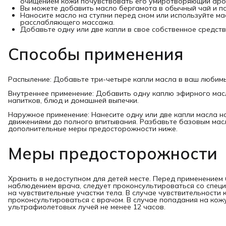
очищением кожи почувствовать его умиротворяющий аро
Вы можете добавить масло бергамота в обычный чай и по
Наносите масло на ступни перед сном или используйте м
расслабляющего массажа.
Добавьте одну или две капли в свое собственное средст
Способы применения
Распыление: Добавьте три-четыре капли масла в ваш любимы
Внутреннее применение: Добавить одну каплю эфирного масл
напитков, блюд и домашней выпечки.
Наружное применение: Нанесите одну или две капли масла 
движениями до полного впитывания. Разбавьте базовым мас
дополнительные меры предосторожности ниже.
Меры предосторожности
Хранить в недоступном для детей месте. Перед применение
наблюдением врача, следует проконсультироваться со специа
на чувствительные участки тела. В случае чувствительности
проконсультироваться с врачом. В случае попадания на кож
ультрафиолетовых лучей не менее 12 часов.