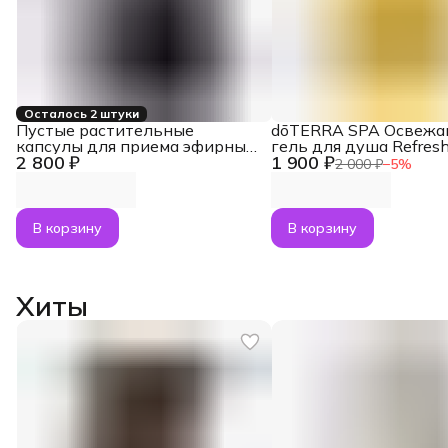
Осталось 2 штуки
Пустые растительные
dōTERRA SPA Освеж
капсулы для приема эфирных
гель для душа Refresh
2 800 ₽
1 900 ₽
масел внутрь dōTERRA, Veggie
Wash, 250 мл
2 000 ₽
−
5
%
caps, 160 шт.
В корзину
В корзину
Хиты