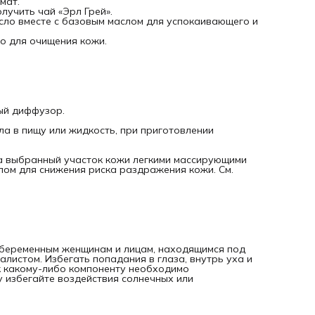
мат.
Основные преимущества
лучить чай «Эрл Грей».
Обладает расслабляющим ароматом
асло вместе с базовым маслом для успокаивающего и
Способствует очищению кожи
Благодаря своему успокаивающему воздействию часто
во для очищения кожи.
используется в лечебном массаже
Описание аромата
Цитрусовый, пряный, с ярко выраженной цветочной нотко
Способ сбора
Холодное прессование/отжим
Часть растения
й диффузор.
Кожура бергамота
Основные химические компоненты
а в пищу или жидкость, при приготовлении
Лимонен, линалилацетат.
на выбранный участок кожи легкими массирующими
лом для снижения риска раздражения кожи. См.
м беременным женщинам и лицам, находящимся под
листом. Избегать попадания в глаза, внутрь уха и
 к какому-либо компоненту необходимо
у избегайте воздействия солнечных или