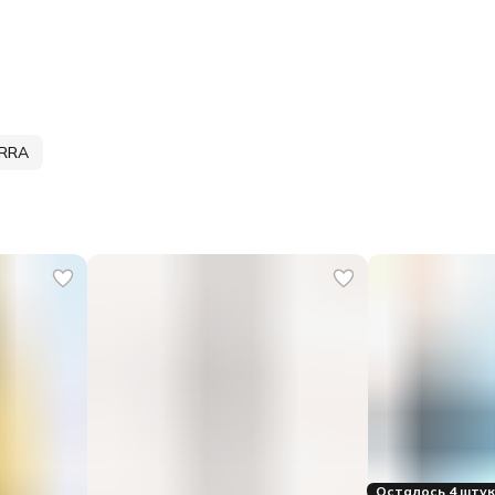
ERRA
Осталось 4 шту