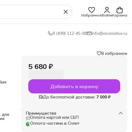
Избранное
Войти
Корзина
8 (499) 112-45-88
info@aromatise.ru
В избранное
5 680 ₽
бые
Добавить в корзину
До бесплатной доставки:
7 000 ₽
едят
и
Преимущества
, для
е
Оплата картой или СБП
ия
ожу.
Оплата частями в Сплит