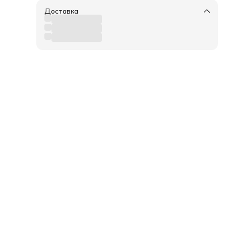
Доставка
жи
сло
во
а на
ями
меры
ием
на
к
ься с
вия
в.