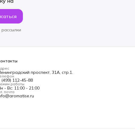
ку на
саться
 рассылки
Контакты
дрес
енинградский проспект, 31А, стр.1.
елефон
 (499) 112-45-88
ежим работы
н - Вс: 11:00 - 21:00
л. почта
nfo@aromatise.ru