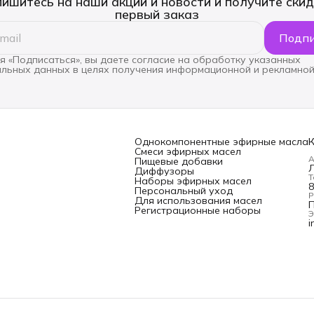
ишитесь на наши акции и новости и получите скид
первый заказ
Подпи
 «Подписаться», вы даете согласие на обработку указанных
льных данных в целях получения информационной и рекламной
Однокомпонентные эфирные масла
Смеси эфирных масел
А
Пищевые добавки
Л
Диффузоры
Т
Наборы эфирных масел
8
Персональный уход
Р
Для использования масел
П
Регистрационные наборы
Э
i