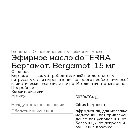
Главная
›
Однокомпонентные эфирные масла
Эфирное масло dōTERRA
Бергамот, Bergamot, 15 мл
О товаре
Бергамот — самый требовательный представитель
цитрусовых, для выращивания которого необходимы осо
климатические условия и почва. Итальянцы традиционно
используют бергамот для снятия стресса, а также для
Подробнее
успокоения и омоложения кожи. В Греции неспелые
Характеристики
засахаренные плоды бергамота употребляют с кофе или 
Артикул
60204964
ложкой как десерт. Масло бергамота выделяется среди
цитрусовых масел благодаря сочетанию тонизирующего 
Международное название
Citrus bergamia
расслабляющего эффектов, что делает его идеальным
Область применения
афродизиак, для массажа
средством для избавления от тревоги и печали. Оно такж
медитации, для привлечен
оказывает очищающее и успокаивающе воздействие на к
денег, для успокоения, от
Применение
бессоницы, от депрессии,
Распылите масло в классе, на работе или дома, если вы
очищение воздуха,
чувствуете эмоциональное напряжение или испытываете