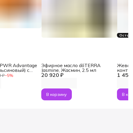
Остало
aPWR Advantage
Эфирное масло dōTERRA
Жеват
льсиновый) с
Jasmine, Жасмин, 2.5 мл
контр
20 920 ₽
1 454
NMN, 30 саше
MetaP
0 ₽
−
5
%
В корзину
В ко