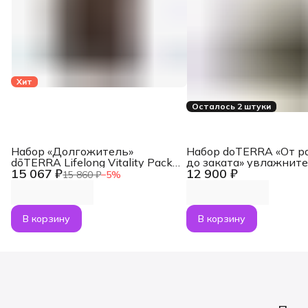
Хит
Осталось 2 штуки
Набор «Долгожитель»
Набор doTERRA «От р
dōTERRA Lifelong Vitality Pack,
до заката» увлажнит
15 067 ₽
12 900 ₽
3x120 капсул
воздуха Dawn с масл
15 860 ₽
−
5
%
Лаванда и Апельсин п
В корзину
В корзину