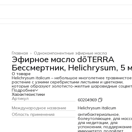
Главная
›
Однокомпонентные эфирные масла
Эфирное масло dōTERRA
Бессмертник, Helichrysum, 5 
О товаре
Helichrysum italicum – небольшое многолетнее травянистое
растение с узкими серебристыми листьями и цветками,
которые образуют золотисто-желтые шаровидные соцвет
Название «Helichrysum» произошло от греческих слов «гел
Подробнее
(солнце) и «хрисос» (золото), напоминающих об окраске
Характеристики
цветков этого растения. Еще в Древней Греции бессмертн
Артикул
60204969
широко использовался в народной медицине, и до сих пор
растение высоко ценится и остается по-прежнему
Международное название
Helichrysum italicum
востребованным из-за своих целебных свойств. Бессмерт
Область применения
антибактериальное,
наиболее хорошо известен своей способностью
болеутоляющее, для масс
восстанавливать кожу. Благодаря своим омолаживающи
для медитации, для
свойствам, бессмертник, который также называют «вечны
успокоения, поддержание
или «бессмертным» цветком, используют в антивозрастны
иммунитета, подойдет
средствах для кожи. Бессмертник скрывает дефекты кожи