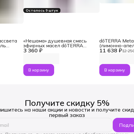
Осталось 9 штук
ассвета
«Нешама» душевная смесь
dōTERRA Met
ель
эфирных масел dōTERRA
(лимонно-апе
3 360 ₽
11 638 ₽
ами
Touch Neshama, роллер 10 мл
коллагеном + 
12 25
о 5 мл
В корзину
В корзину
Получите скидку 5%
ишитесь на наши акции и новости и получите скид
первый заказ
Подпи