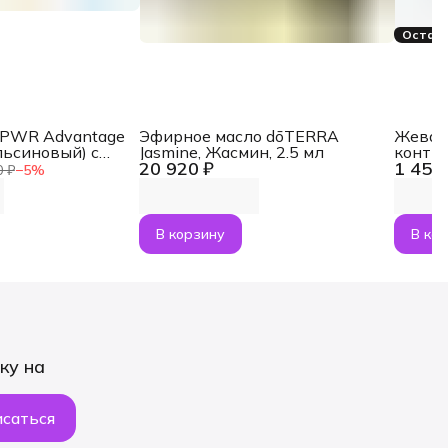
Остало
aPWR Advantage
Эфирное масло dōTERRA
Жеват
льсиновый) с
Jasmine, Жасмин, 2.5 мл
контр
20 920 ₽
1 454
NMN, 30 саше
MetaP
0 ₽
−
5
%
В корзину
В ко
ку на
саться