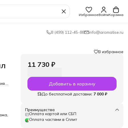
Избранное
Войти
Корзина
8 (499) 112-45-88
info@aromatise.ru
В избранное
11 730 ₽
мл
ия.
Добавить в корзину
иос»
До бесплатной доставки:
7 000 ₽
ик
 это
ник
Преимущества
Оплата картой или СБП
ажа,
м
м»
Оплата частями в Сплит
х
,