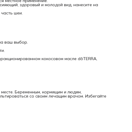
я местное применение.
Цветки.
сияющий, здоровый и молодой вид, нанесите на
Основные ингредиенты
Нерил ацетат, α-пинен, γ-куркумин.
 часть шеи.
на ваш выбор.
ти.
 фракционированном кокосовом масле dōTERRA,
 месте. Беременным, кормящим и людям,
ьтироваться со своим лечащим врачом. Избегайте