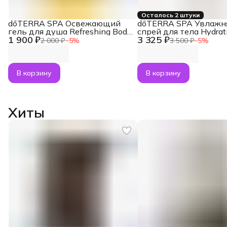
Осталось 2 штуки
dōTERRA SPA Освежающий
dōTERRA SPA Увлаж
гель для душа Refreshing Body
спрей для тела Hydrat
1 900 ₽
3 325 ₽
Wash, 250 мл
Mist, 125 мл
2 000 ₽
−
5
%
3 500 ₽
−
5
%
В корзину
В корзину
Хиты