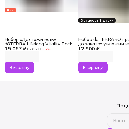
Хит
Осталось 2 штуки
Набор «Долгожитель»
Набор doTERRA «От р
dōTERRA Lifelong Vitality Pack,
до заката» увлажнит
15 067 ₽
12 900 ₽
3x120 капсул
воздуха Dawn с масл
15 860 ₽
−
5
%
Лаванда и Апельсин п
В корзину
В корзину
Подп