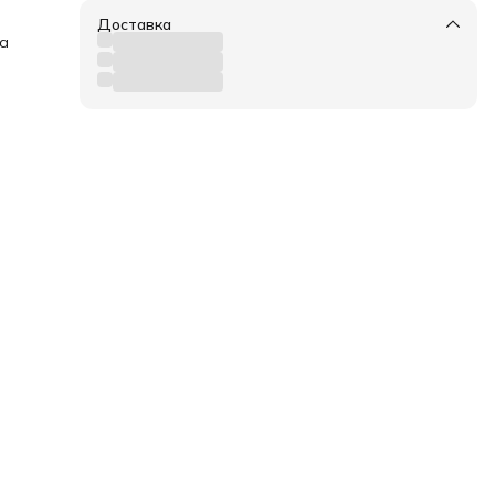
Доставка
за
ся
.
ор
во
етей
со
 и