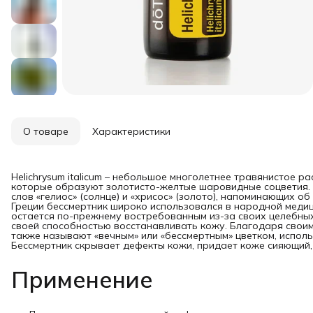
О товаре
Характеристики
Helichrysum italicum – небольшое многолетнее травянистое ра
которые образуют золотисто-желтые шаровидные соцветия. Н
слов «гелиос» (солнце) и «хрисос» (золото), напоминающих о
Греции бессмертник широко использовался в народной медици
остается по-прежнему востребованным из-за своих целебных
своей способностью восстанавливать кожу. Благодаря свои
также называют «вечным» или «бессмертным» цветком, исполь
Бессмертник скрывает дефекты кожи, придает коже сияющий,
Применение