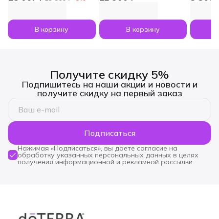
капсул
Dawn с маслами
Nesham
Лаванда и Апельсин
мл
по 5 мл
В корзину
В корзину
Получите скидку 5%
Подпишитесь на наши акции и новости и
получите скидку на первый заказ
Подписаться
Нажимая «Подписаться», вы даете согласие на
обработку указанных персональных данных в целях
получения информационной и рекламной рассылки