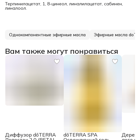
Терпинилацетат, 1, 8-цинеол, линалилацетат, сабинен,
линалоол.
Однокомпонентные эфирные масла
Эфирные масла doT
Вам также могут понравиться
Диффузор dōTERRA
dōTERRA SPA
Деревя
Лепесток 2.0 (PETAL
Освежающий гель
лого d