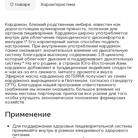
О товаре
Характеристики
Кардамон, близкий родственник имбиря, известен как
дорогостоящая кулинарная пряность, полезная для
органов пищеварения. Кардамон широко употребляется
внутрь для облегчения периодического дискомфорта в
желудке.\* Его характерный запах способен поднять
настроение. При внутреннем употреблении кардамон
также оказывает значительное влияние на дыхательную
систему благодаря высокому содержанию 1,8-цинеола,
который облегчает дыхание и поддерживает дыхательную
систему.* На его родине, в странах Юго-Восточной Азии,
кардамон добавляют в традиционные индийские сладости
и чаи из-за его свежего, мятного аромата и вкуса.
Эфирное масло кардамона dōTERRA получают из семян
кардамона, выращенного в Гватемале, согласно стандарту
CPTG. Благодаря нашей программе ответственного
снабжения мы можем оказывать большое влияние на
жизнь местных партнеров, прилагая все усилия для того,
чтобы улучшать экономическое положение фермерских
хозяйств.
Применение
Для поддержания здоровья пищеварительной системы
принимайте внутрь в рамках ежедневного здорового
питания.