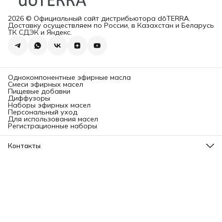
2026 © Официальный сайт дистрибьютора dōTERRA.
Доставку осуществляем по России, в Казахстан и Беларусь
ТК СДЭК и Яндекс.
Однокомпонентные эфирные масла
Смеси эфирных масел
Пищевые добавки
Диффузоры
Наборы эфирных масел
Персональный уход
Для использования масел
Регистрационные наборы
Контакты
Адрес
Ленинградский проспект, 31А, стр.1.
Телефон
8 (499) 112-45-88
Режим работы
Пн - Вс: 11:00 - 21:00
Эл. почта
info@aromatise.ru