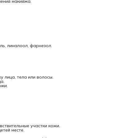
ления макияжа.
ль, линалоол, фарнезол.
у лица, тела или волосы.
а.
ожи.
увствительные участки кожи.
етей месте.