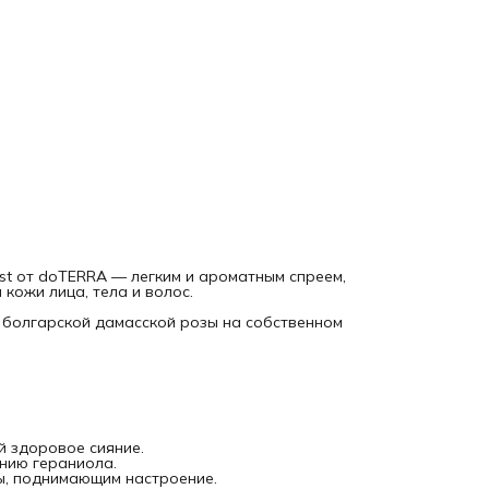
Обладает легким, естественным ароматом дамасской роз
поднимающим настроение.
Идеален в качестве тоника перед макияжем и для
закрепления макияжа.
Подходит для всех типов кожи, включая чувствительную.
Состав:
Вода цветков Rosa damascena (дамасская роза).
Фенилэтиловый спирт.
Цитронеллол, гераниол, эвгенол, бензиловый спирт, цитра
линалоол, фарнезол.
Способ применения:
Распылите спрей с расстояния 20–25 см на очищенную ко
лица, тела или волосы.
Используйте утром и вечером в рамках ежедневного уход
Применяйте в течение дня для освежения и увлажнения к
ist от doTERRA — легким и ароматным спреем,
Меры предосторожности:
кожи лица, тела и волос.
Только для наружного применения.
Возможна индивидуальная чувствительность кожи.
 болгарской дамасской розы на собственном
Избегайте попадания в глаза, на слизистые оболочки и
чувствительные участки кожи.
Храните при комнатной температуре, в недоступном для
детей месте.
Дополните свой уход за кожей с doTERRA Rose Hydrosol M
— натуральным и эффективным средством для ежедневно
использования.
й здоровое сияние.
нию гераниола.
ы, поднимающим настроение.