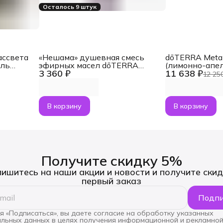
Осталось 9 штук
ассвета
«Нешама» душевная смесь
dōTERRA Met
ель
эфирных масел dōTERRA
(лимонно-апе
3 360 ₽
11 638 ₽
ами
Touch Neshama, роллер 10 мл
коллагеном + 
12 25
о 5 мл
В корзину
В корзину
Получите скидку 5%
ишитесь на наши акции и новости и получите скид
первый заказ
Подпи
 «Подписаться», вы даете согласие на обработку указанных
льных данных в целях получения информационной и рекламной