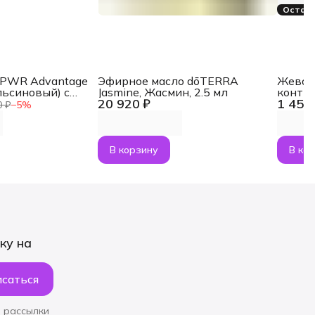
Остало
aPWR Advantage
Эфирное масло dōTERRA
Жеват
льсиновый) с
Jasmine, Жасмин, 2.5 мл
контр
20 920 ₽
1 454
NMN, 30 саше
MetaP
0 ₽
−
5
%
В корзину
В ко
ку на
саться
 рассылки