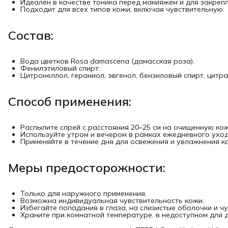
Идеален в качестве тоника перед макияжем и для закреп
Подходит для всех типов кожи, включая чувствительную.
Состав:
Вода цветков Rosa damascena (дамасская роза).
Фенилэтиловый спирт.
Цитронеллол, гераниол, эвгенол, бензиловый спирт, цитра
Способ применения:
Распылите спрей с расстояния 20–25 см на очищенную кож
Используйте утром и вечером в рамках ежедневного уход
Применяйте в течение дня для освежения и увлажнения к
Меры предосторожности:
Только для наружного применения.
Возможна индивидуальная чувствительность кожи.
Избегайте попадания в глаза, на слизистые оболочки и ч
Храните при комнатной температуре, в недоступном для д