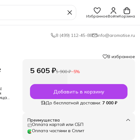
Избранное
Войти
Корзина
8 (499) 112-45-88
info@aromatise.ru
В избранное
e
5 605 ₽
5 900 ₽
−
5
%
l
Добавить в корзину
м
ица,
До бесплатной доставки:
7 000 ₽
ков
е
Преимущества
й
Оплата картой или СБП
Оплата частями в Сплит
анию