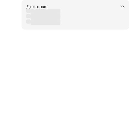
ы,
Доставка
ль,
жу
а.
ожи.
ist
го