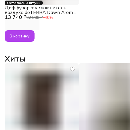
Осталось 4 штуки
Диффузор + увлажнитель
воздуха doTERRA Dawn Aroma
13 740 ₽
Humidifier для эфирных масел
22 900 ₽
−
40
%
(1,8 л)
В корзину
Хиты