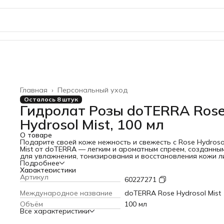
Главная
›
Персональный уход
Осталось 8 штук
Гидролат Розы doTERRA Ros
Hydrosol Mist, 100 мл
О товаре
Подарите своей коже нежность и свежесть с Rose Hydroso
Mist от doTERRA — легким и ароматным спреем, созданны
для увлажнения, тонизирования и восстановления кожи л
тела и волос.
Подробнее
Продукт изготовлен методом гидродистилляции из лепест
Характеристики
болгарской дамасской розы на собственном производств
Артикул
60227271
doTERRA в Болгарии — Terra Roza.
Основные преимущества:
Международное название
doTERRA Rose Hydrosol Mist
Увлажняет и освежает сухую, уставшую кожу, придавая е
Объём
100 мл
здоровое сияние.
Все характеристики
Снимает раздражение и успокаивает благодаря содерж
гераниола.