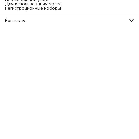
Для использования масел
Регистрационные наборы
Контакты
Адрес
Ленинградский проспект, 31А, стр.1.
Телефон
8 (499) 112-45-88
Режим работы
Пн - Вс: 11:00 - 21:00
Эл. почта
info@aromatise.ru