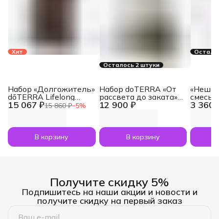
Хит
Осталос
Осталось 2 штуки
Набор «Долгожитель»
Набор doTERRA «От
«Нешам
dōTERRA Lifelong
рассвета до заката»
смесь 
15 067 ₽
12 900 ₽
3 360 
Vitality Pack, 3x120
увлажнитель воздуха
dōTERR
15 860 ₽
−
5
%
капсул
Dawn с маслами
Nesham
Лаванда и Апельсин
мл
по 5 мл
В корзину
В корзину
Получите скидку 5%
Подпишитесь на наши акции и новости и
получите скидку на первый заказ