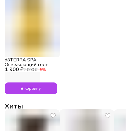
dōTERRA SPA
Освежающий гель
1 900 ₽
для душа Refreshing
2 000 ₽
−
5
%
Body Wash, 250 мл
В корзину
Хиты