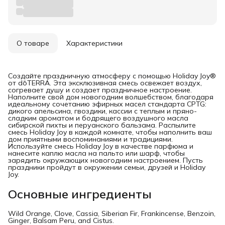
О товаре
Характеристики
Создайте праздничную атмосферу с помощью Holiday Joy®
от dōTERRA. Эта эксклюзивная смесь освежает воздух,
согревает душу и создает праздничное настроение.
Наполните свой дом новогодним волшебством, благодаря
идеальному сочетанию эфирных масел стандарта CPTG:
дикого апельсина, гвоздики, кассии с теплым и пряно-
сладким ароматом и бодрящего воздушного масла
сибирской пихты и перуанского бальзама. Распылите
смесь Holiday Joy в каждой комнате, чтобы наполнить ваш
дом приятными воспоминаниями и традициями.
Используйте смесь Holiday Joy в качестве парфюма и
нанесите каплю масла на пальто или шарф, чтобы
зарядить окружающих новогодним настроением. Пусть
праздники пройдут в окружении семьи, друзей и Holiday
Joy.
Основные ингредиенты
Wild Orange, Clove, Cassia, Siberian Fir, Frankincense, Benzoin,
Ginger, Balsam Peru, and Cistus.