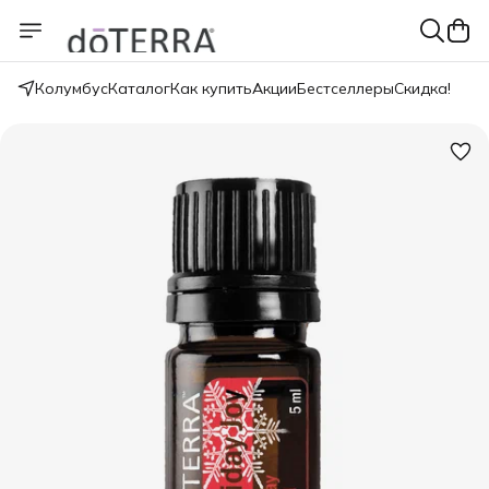
Колумбус
Каталог
Как купить
Акции
Бестселлеры
Скидка!