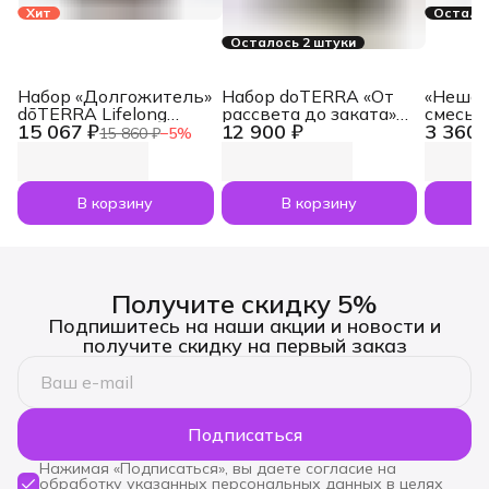
Хит
Осталос
Осталось 2 штуки
Набор «Долгожитель»
Набор doTERRA «От
«Нешам
dōTERRA Lifelong
рассвета до заката»
смесь 
15 067 ₽
12 900 ₽
3 360 
Vitality Pack, 3x120
увлажнитель воздуха
dōTERR
15 860 ₽
−
5
%
капсул
Dawn с маслами
Nesham
Лаванда и Апельсин
мл
по 5 мл
В корзину
В корзину
Получите скидку 5%
Подпишитесь на наши акции и новости и
получите скидку на первый заказ
Подписаться
Нажимая «Подписаться», вы даете согласие на
обработку указанных персональных данных в целях