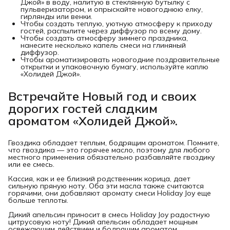
Джой» в воду, налитую в стеклянную бутылку с
пульверизатором, и опрыскайте новогоднюю елку,
гирлянды или венки.
Чтобы создать теплую, уютную атмосферу к приходу
гостей, распылите через диффузор по всему дому.
Чтобы создать атмосферу зимнего праздника,
нанесите несколько капель смеси на глиняный
диффузор.
Чтобы ароматизировать новогодние поздравительные
открытки и упаковочную бумагу, используйте каплю
«Холидей Джой».
Встречайте Новый год и своих
дорогих гостей сладким
ароматом «Холидей Джой».
Гвоздика обладает теплым, бодрящим ароматом. Помните,
что гвоздика — это горячее масло, поэтому для любого
местного применения обязательно разбавляйте гвоздику
или ее смесь.
Кассия, как и ее близкий родственник корица, дает
сильную пряную ноту. Оба эти масла также считаются
горячими, они добавляют аромату смеси Holiday Joy еще
больше теплоты.
Дикий апельсин приносит в смесь Holiday Joy радостную
цитрусовую ноту! Дикий апельсин обладает мощным
освежающим действием и бодрящим ароматом.