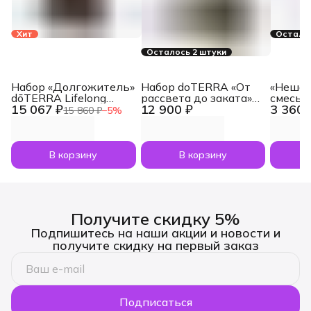
Хит
Осталос
Осталось 2 штуки
Набор «Долгожитель»
Набор doTERRA «От
«Нешам
dōTERRA Lifelong
рассвета до заката»
смесь 
15 067 ₽
12 900 ₽
3 360 
Vitality Pack, 3x120
увлажнитель воздуха
dōTERR
15 860 ₽
−
5
%
капсул
Dawn с маслами
Nesham
Лаванда и Апельсин
мл
по 5 мл
В корзину
В корзину
Получите скидку 5%
Подпишитесь на наши акции и новости и
получите скидку на первый заказ
Подписаться