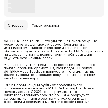
О товаре
Характеристики
dōTERRA Hope Touch — это уникальная смесь эфирных
масел, сочетающая свежий аромат бергамота с
илангилангом, ладаном и сладкой и теплой нотой
абсолюта стручков ванили. Нанесите dōTERRA Hope Touch
на шею, запястья, пульсовые точки, чтобы весь день
ощущать освежающий запах.
Уникальность этой смеси заключается не только в его
привлекательном аромате. Вдыхая бодрящий запах
dōTERRA Hope Touch, вы понимаете, что стали частью
более высокой цели: каждая покупка помогает спасти
детей по всему миру.
Так, в России каждый рубль от продажи смеси
отправляется на проект «dōTERRA Healing Hands — в
помощь детям». С 2021 года в рамках этого
благотворительного проекта dōTERRA оборудует
сенсорные комнаты в разных уголках страны для
адаптации и реабилитации детей с особенностями.