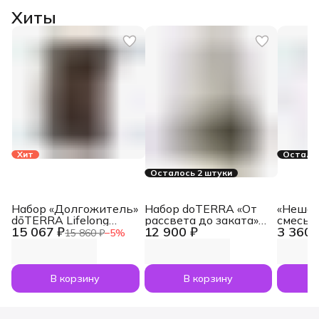
Хиты
Хит
Осталос
Осталось 2 штуки
Набор «Долгожитель»
Набор doTERRA «От
«Нешам
dōTERRA Lifelong
рассвета до заката»
смесь 
15 067 ₽
12 900 ₽
3 360 
Vitality Pack, 3x120
увлажнитель воздуха
dōTERR
15 860 ₽
−
5
%
капсул
Dawn с маслами
Nesham
Лаванда и Апельсин
мл
по 5 мл
В корзину
В корзину