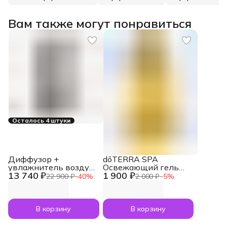
Вам также могут понравиться
Осталось 4 штуки
Диффузор +
dōTERRA SPA
увлажнитель воздуха
Освежающий гель
13 740 ₽
1 900 ₽
doTERRA Dawn Aroma
для душа Refreshing
22 900 ₽
−
40
%
2 000 ₽
−
5
%
Humidifier для
Body Wash, 250 мл
эфирных масел (1,8 л)
В корзину
В корзину