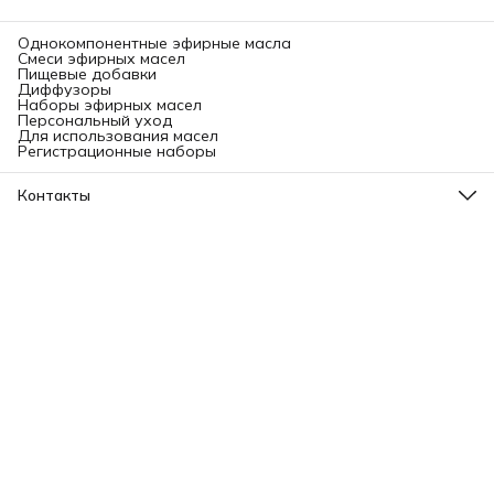
Однокомпонентные эфирные масла
Смеси эфирных масел
Пищевые добавки
Диффузоры
Наборы эфирных масел
Персональный уход
Для использования масел
Регистрационные наборы
Контакты
Адрес
Ленинградский проспект, 31А, стр.1.
Телефон
8 (499) 112-45-88
Режим работы
Пн - Вс: 11:00 - 21:00
Эл. почта
info@aromatise.ru