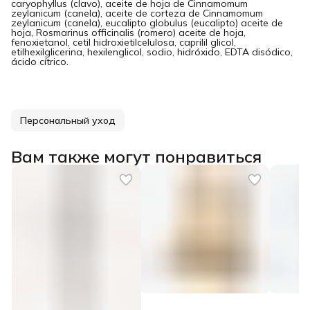
caryophyllus (clavo), aceite de hoja de Cinnamomum
zeylanicum (canela), aceite de corteza de Cinnamomum
zeylanicum (canela), eucalipto globulus (eucalipto) aceite de
hoja, Rosmarinus officinalis (romero) aceite de hoja,
fenoxietanol, cetil hidroxietilcelulosa, caprilil glicol,
etilhexilglicerina, hexilenglicol, sodio, hidróxido, EDTA disódico,
ácido cítrico.
Персональный уход
Вам также могут понравиться