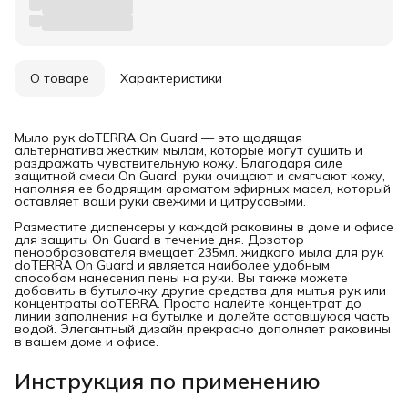
О товаре
Характеристики
Мыло рук doTERRA On Guard — это щадящая
альтернатива жестким мылам, которые могут сушить и
раздражать чувствительную кожу. Благодаря силе
защитной смеси On Guard, руки очищают и смягчают кожу,
наполняя ее бодрящим ароматом эфирных масел, который
оставляет ваши руки свежими и цитрусовыми.
Разместите диспенсеры у каждой раковины в доме и офисе
для защиты On Guard в течение дня. Дозатор
пенообразователя вмещает 235мл. жидкого мыла для рук
doTERRA On Guard и является наиболее удобным
способом нанесения пены на руки. Вы также можете
добавить в бутылочку другие средства для мытья рук или
концентраты doTERRA. Просто налейте концентрат до
линии заполнения на бутылке и долейте оставшуюся часть
водой. Элегантный дизайн прекрасно дополняет раковины
в вашем доме и офисе.
Инструкция по применению