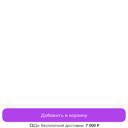
Пн - Вс: 11:00 - 21:00
Эл. почта
info@aromatise.ru
Добавить в корзину
ⓒ aromatise.ru
Оплата
Доставка
Политика конфиденциальност
До бесплатной доставки:
7 000 ₽