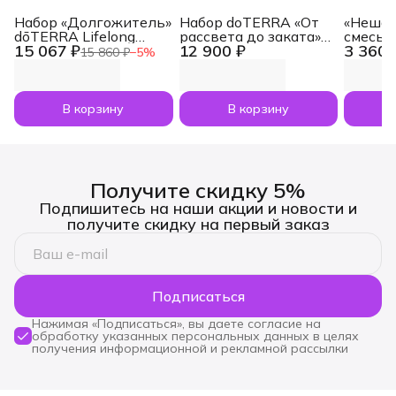
Набор «Долгожитель»
Набор doTERRA «От
«Нешам
dōTERRA Lifelong
рассвета до заката»
смесь 
15 067 ₽
12 900 ₽
3 360 
Vitality Pack, 3x120
увлажнитель воздуха
dōTERR
15 860 ₽
−
5
%
капсул
Dawn с маслами
Nesham
Лаванда и Апельсин
мл
по 5 мл
В корзину
В корзину
Получите скидку 5%
Подпишитесь на наши акции и новости и
получите скидку на первый заказ
Подписаться
Нажимая «Подписаться», вы даете согласие на
обработку указанных персональных данных в целях
получения информационной и рекламной рассылки