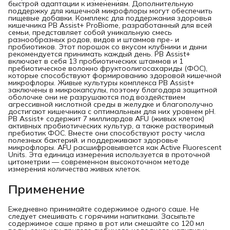
быстрой адаптации к изменениям. Дополнительную
поддержку для кишечной микрофлоры могут обеспечить
пищевые добавки. Комплекс для поддержания здоровья
кишечника PB Assist+ ProBiome, разработанный для всей
семьи, представляет собой уникальную смесь
разнообразных родов, видов и штаммов пре- и
пробиотиков. Этот порошок со вкусом клубники и дыни
рекомендуется принимать каждый день. PB Assist+
включает в себя 13 пробиотических штаммов и 1
пребиотическое волокно фруктоолигосахариды (ФОС),
которые способствуют формированию здоровой кишечной
микрофлоры. Живые культуры комплекса PB Assist+
заключены в микрокапсулы, поэтому благодаря защитной
оболочке они не разрушаются под воздействием
агрессивной кислотной среды в желудке и благополучно
достигают кишечника с оптимальным для них уровнем pH.
PB Assist+ содержит 7 миллиардов AFU (живых клеток)
активных пробиотических культур, а также растворимый
пребиотик ФОС. Вместе они способствуют росту числа
полезных бактерий. и поддерживают здоровье
микрофлоры. AFU расшифровывается как Active Fluorescent
Units. Эта единица измерения используется в проточной
цитометрии — современном высокоточном методе
измерения количества живых клеток.
Применение
Ежедневно принимайте содержимое одного саше. Не
следует смешивать с горячими напитками. Засыпьте
содержимое саше прямо в рот или смешайте со 120 мл