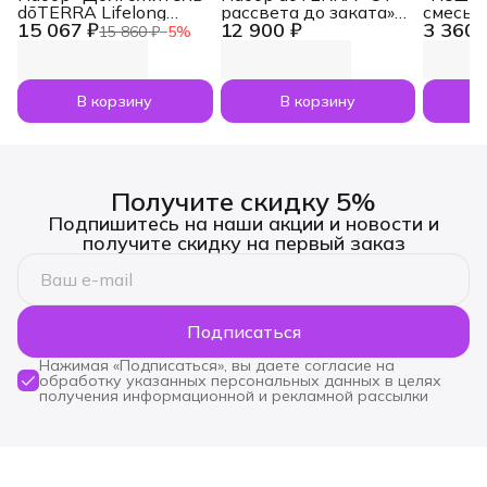
dōTERRA Lifelong
рассвета до заката»
смесь 
15 067 ₽
12 900 ₽
3 360 
Vitality Pack, 3x120
увлажнитель воздуха
dōTERR
15 860 ₽
−
5
%
капсул
Dawn с маслами
Nesham
Лаванда и Апельсин
мл
по 5 мл
В корзину
В корзину
Получите скидку 5%
Подпишитесь на наши акции и новости и
получите скидку на первый заказ
Подписаться
Нажимая «Подписаться», вы даете согласие на
обработку указанных персональных данных в целях
получения информационной и рекламной рассылки