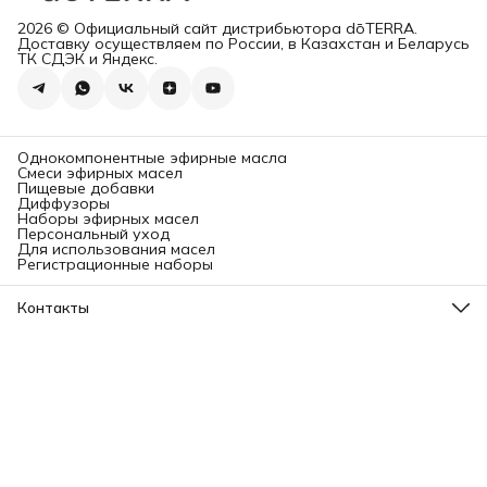
2026 © Официальный сайт дистрибьютора dōTERRA.
Доставку осуществляем по России, в Казахстан и Беларусь
ТК СДЭК и Яндекс.
Однокомпонентные эфирные масла
Смеси эфирных масел
Пищевые добавки
Диффузоры
Наборы эфирных масел
Персональный уход
Для использования масел
Регистрационные наборы
Контакты
Адрес
Ленинградский проспект, 31А, стр.1.
Телефон
8 (499) 112-45-88
Режим работы
Пн - Вс: 11:00 - 21:00
Эл. почта
info@aromatise.ru