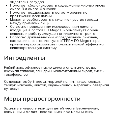
эндотелия сосудов
Помогает сбалансировать содержание жирных кислот
омега-3 и омега-6 в крови
Помогает поддерживать остроту зрения на
протяжении всей жизни
Может способствовать снижению чувства голода
между приемами пищи
Согласно проведенным исследованиям лимонен,
входящий в состав EO Mega+, нормализует обмен
веществ и работу желудочно-кишечного тракта
Согласно доклиническим исследованиям лимонен,
входящий в состав капсул dōTERRA EO Mega+, при
приеме внутрь оказывает положительный эффект на
пищеварительную систему.
Ингредиенты
Рыбий жир, эфирное масло дикого апельсина, вода,
крахмал тапиоки, глицерин, мальтитоловый сироп, смесь
токоферолов.
Содержит рыбу (треска, морской налим, пикша, сельдь,
терпуг, макрель, минтай, окунь-клювач, мерланг и северная
путассу).
Меры предосторожности
Хранить в недоступном для детей месте. Беременным,
кормящим и людям, находящимся под медицинским