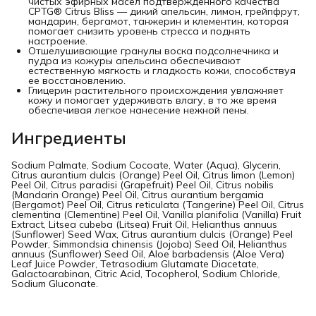
чистых эфирных масел подтвержденного качества
CPTG® Citrus Bliss — дикий апельсин, лимон, грейпфрут,
мандарин, бергамот, танжерин и клементин, которая
помогает снизить уровень стресса и поднять
настроение.
Отшелушивающие гранулы воска подсолнечника и
пудра из кожуры апельсина обеспечивают
естественную мягкость и гладкость кожи, способствуя
ее восстановлению.
Глицерин растительного происхождения увлажняет
кожу и помогает удерживать влагу, в то же время
обеспечивая легкое нанесение нежной пены.
Ингредиенты
Sodium Palmate, Sodium Cocoate, Water (Aqua), Glycerin,
Citrus aurantium dulcis (Orange) Peel Oil, Citrus limon (Lemon)
Peel Oil, Citrus paradisi (Grapefruit) Peel Oil, Citrus nobilis
(Mandarin Orange) Peel Oil, Citrus aurantium bergamia
(Bergamot) Peel Oil, Citrus reticulata (Tangerine) Peel Oil, Citrus
clementina (Clementine) Peel Oil, Vanilla planifolia (Vanilla) Fruit
Extract, Litsea cubeba (Litsea) Fruit Oil, Helianthus annuus
(Sunflower) Seed Wax, Citrus aurantium dulcis (Orange) Peel
Powder, Simmondsia chinensis (Jojoba) Seed Oil, Helianthus
annuus (Sunflower) Seed Oil, Aloe barbadensis (Aloe Vera)
Leaf Juice Powder, Tetrasodium Glutamate Diacetate,
Galactoarabinan, Citric Acid, Tocopherol, Sodium Chloride,
Sodium Gluconate.