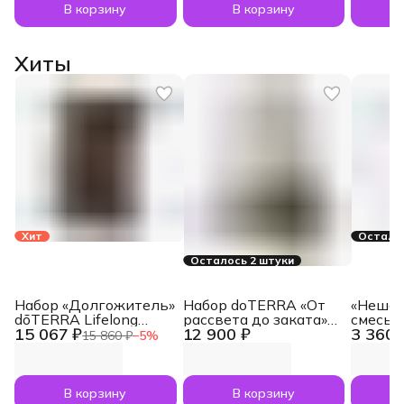
В корзину
В корзину
Хиты
Хит
Осталос
Осталось 2 штуки
Набор «Долгожитель»
Набор doTERRA «От
«Нешам
dōTERRA Lifelong
рассвета до заката»
смесь 
15 067 ₽
12 900 ₽
3 360 
Vitality Pack, 3x120
увлажнитель воздуха
dōTERR
15 860 ₽
−
5
%
капсул
Dawn с маслами
Nesham
Лаванда и Апельсин
мл
по 5 мл
В корзину
В корзину