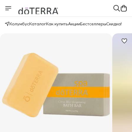
Колумбус
Каталог
Как купить
Акции
Бестселлеры
Скидка!