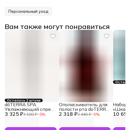
Персональный уход
Вам также могут понравиться
Осталас
Осталось 2 штуки
dōTERRA SPA
Ополаскиватель для
Набор 
Увлажняющий спрей
полости рта doTERRA
«Шкату
3 325 ₽
2 318 ₽
10 650
для тела Hydrating
«On Guard», 473 мл
секрет
3 500 ₽
−
5
%
2 440 ₽
−
5
%
Body Mist, 125 мл
космет
масла (