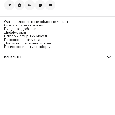
Однокомпонентные эфирные масла
Смеси эфирных масел
Пищевые добавки
Диффузоры
Наборы эфирных масел
Персональный уход
Для использования масел
Регистрационные наборы
Контакты
Адрес
Ленинградский проспект, 31А, стр.1.
Телефон
8 (499) 112-45-88
Режим работы
Пн - Вс: 11:00 - 21:00
Эл. почта
info@aromatise.ru