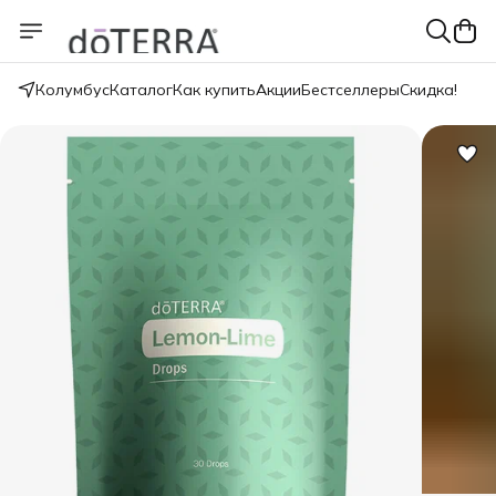
Колумбус
Каталог
Как купить
Акции
Бестселлеры
Скидка!