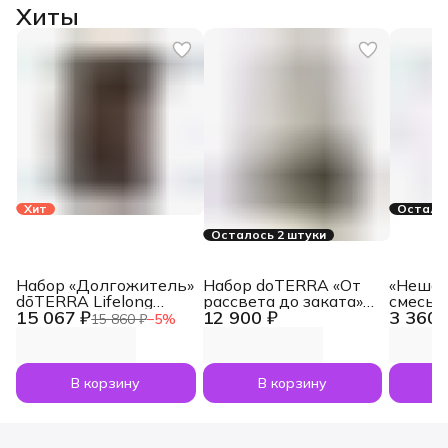
Хиты
Хит
Осталос
Осталось 2 штуки
Набор «Долгожитель»
Набор doTERRA «От
«Нешам
dōTERRA Lifelong
рассвета до заката»
смесь 
15 067 ₽
12 900 ₽
3 360 
Vitality Pack, 3x120
увлажнитель воздуха
dōTERR
15 860 ₽
−
5
%
капсул
Dawn с маслами
Nesham
Лаванда и Апельсин
мл
по 5 мл
В корзину
В корзину