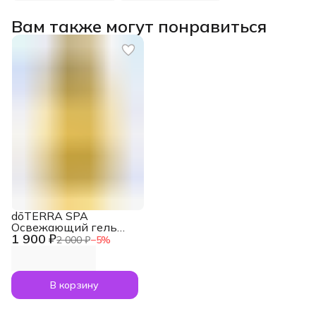
Вам также могут понравиться
dōTERRA SPA
Освежающий гель
1 900 ₽
для душа Refreshing
2 000 ₽
−
5
%
Body Wash, 250 мл
В корзину