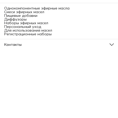
Однокомпонентные эфирные масла
Смеси эфирных масел
Пищевые добавки
Диффузоры
Наборы эфирных масел
Персональный уход
Для использования масел
Регистрационные наборы
Контакты
Адрес
Ленинградский проспект, 31А, стр.1.
Телефон
8 (499) 112-45-88
Режим работы
Пн - Вс: 11:00 - 21:00
Эл. почта
info@aromatise.ru