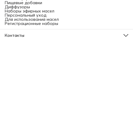
Пищевые добавки
Диффузоры
Наборы эфирных масел
Персональный уход
Для использования масел
Регистрационные наборы
Контакты
Адрес
Ленинградский проспект, 31А, стр.1.
Телефон
8 (499) 112-45-88
Режим работы
Пн - Вс: 11:00 - 21:00
Эл. почта
info@aromatise.ru