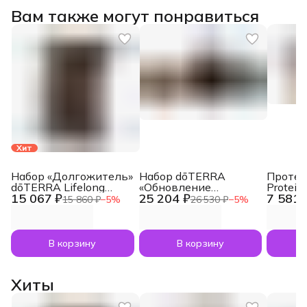
Вам также могут понравиться
Хит
Набор «Долгожитель»
Набор dōTERRA
Протеи
dōTERRA Lifelong
«Обновление
Protein
15 067 ₽
25 204 ₽
7 581 
Vitality Pack, 3x120
изнутри» из 7
ванили
15 860 ₽
−
5
%
26 530 ₽
−
5
%
капсул
позиций
добавл
эфирно
дикого
20x25 
В корзину
В корзину
Хиты