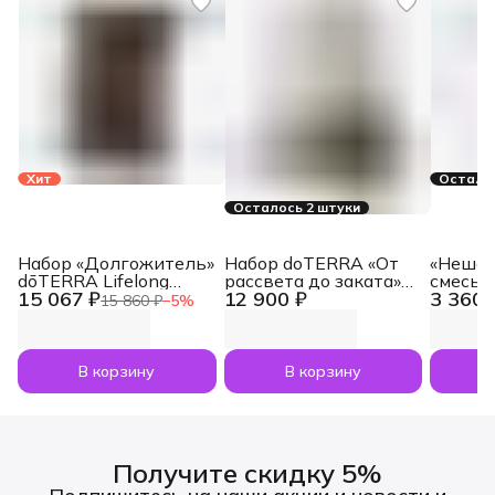
Хит
Осталос
Осталось 2 штуки
Набор «Долгожитель»
Набор doTERRA «От
«Нешам
dōTERRA Lifelong
рассвета до заката»
смесь 
15 067 ₽
12 900 ₽
3 360 
Vitality Pack, 3x120
увлажнитель воздуха
dōTERR
15 860 ₽
−
5
%
капсул
Dawn с маслами
Nesham
Лаванда и Апельсин
мл
по 5 мл
В корзину
В корзину
Получите скидку 5%