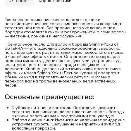
О товаре
Характеристики
Ежедневное очищение, жесткая вода, трение и
воздействие внешней среды лишают волосы и кожу лица
естественной влаги. Без правильного ухода кожа под
бородой становится сухой и раздраженной, а сами волосы
— жесткими, ломкими и непослушными.
Премиальное масло для волос и бороды Shinrin-Yoku от
doTERRA — это идеально сбалансированная сыворотка
на основе ценных растительных масел холодного отжима
и чистейших эфирных масел. Оно мгновенно возвращает
волосам мягкость, делает их послушными, устраняет зуд
кожи, укрощает непокорные пряди и защищает от
ломкости. Хвойно-древесный заземляющий аромат смеси
эфирных масел Shinrin-Yoku (Лесное купание) превратит
обычный уход в терапевтический ритуал, мысленно
перенося вас на тропы вечнозеленых величественных
лесов.
Основные преимущества:
Глубокое питание и контроль: Восполняет дефицит
естественных липидов, делает жесткие волосы бороды
мягкими, эластичными и податливыми при укладке.
Забота о коже лица: Интенсивно увлажняет эпидермис,
устраняет сухость, шелушение и неприятный зуд под
волосяным покровом.