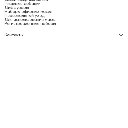
Пищевые добавки
Диффузоры
Наборы эфирных масел
Персональный уход
Для использования масел
Регистрационные наборы
Контакты
Адрес
Ленинградский проспект, 31А, стр.1.
Телефон
8 (499) 112-45-88
Режим работы
Пн - Вс: 11:00 - 21:00
Эл. почта
info@aromatise.ru