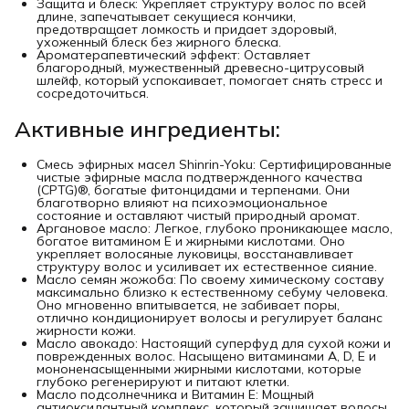
Защита и блеск: Укрепляет структуру волос по всей
длине, запечатывает секущиеся кончики,
предотвращает ломкость и придает здоровый,
ухоженный блеск без жирного блеска.
Ароматерапевтический эффект: Оставляет
благородный, мужественный древесно-цитрусовый
шлейф, который успокаивает, помогает снять стресс и
сосредоточиться.
Активные ингредиенты:
Смесь эфирных масел Shinrin-Yoku: Сертифицированные
чистые эфирные масла подтвержденного качества
(CPTG)®, богатые фитонцидами и терпенами. Они
благотворно влияют на психоэмоциональное
состояние и оставляют чистый природный аромат.
Аргановое масло: Легкое, глубоко проникающее масло,
богатое витамином E и жирными кислотами. Оно
укрепляет волосяные луковицы, восстанавливает
структуру волос и усиливает их естественное сияние.
Масло семян жожоба: По своему химическому составу
максимально близко к естественному себуму человека.
Оно мгновенно впитывается, не забивает поры,
отлично кондиционирует волосы и регулирует баланс
жирности кожи.
Масло авокадо: Настоящий суперфуд для сухой кожи и
поврежденных волос. Насыщено витаминами A, D, E и
мононенасыщенными жирными кислотами, которые
глубоко регенерируют и питают клетки.
Масло подсолнечника и Витамин E: Мощный
антиоксидантный комплекс, который защищает волосы