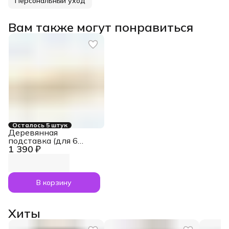
Персональный уход
Вам также могут понравиться
Осталось 5 штук
Деревянная
подставка (для 6
1 390 ₽
масел по 15 мл)
В корзину
Хиты