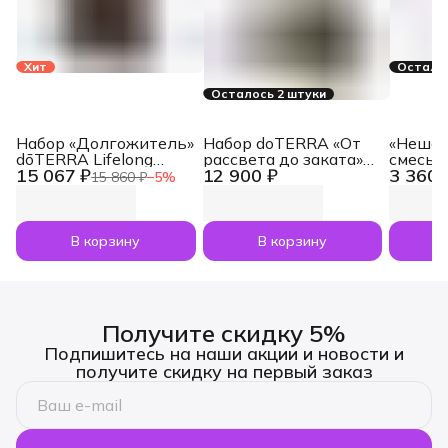
Хит
Осталос
Осталось 2 штуки
Набор «Долгожитель»
Набор doTERRA «От
«Нешам
dōTERRA Lifelong
рассвета до заката»
смесь 
15 067 ₽
12 900 ₽
3 360 
Vitality Pack, 3x120
увлажнитель воздуха
dōTERR
15 860 ₽
−
5
%
капсул
Dawn с маслами
Nesham
Лаванда и Апельсин
мл
по 5 мл
В корзину
В корзину
Получите скидку 5%
Подпишитесь на наши акции и новости и
получите скидку на первый заказ