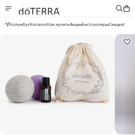
Колумбус
Каталог
Как купить
Акции
Бестселлеры
Скидка!