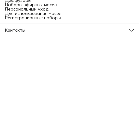
Диффузоры
Наборы эфирных масел
Персональный уход
Для использования масел
Регистрационные наборы
Контакты
Адрес
Ленинградский проспект, 31А, стр.1.
Телефон
8 (499) 112-45-88
Режим работы
Пн - Вс: 11:00 - 21:00
Эл. почта
info@aromatise.ru