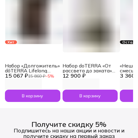
Хит
Осталос
Набор «Долгожитель»
Набор doTERRA «От
«Нешам
dōTERRA Lifelong
рассвета до заката»
смесь 
15 067 ₽
12 900 ₽
3 360 
Vitality Pack, 3x120
увлажнитель воздуха
dōTERR
15 860 ₽
−
5
%
капсул
Dawn с маслами
Nesham
Лаванда и Апельсин
мл
по 5 мл
В корзину
В корзину
Получите скидку 5%
Подпишитесь на наши акции и новости и
получите скидку на первый заказ