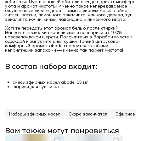
«обитель». Пусть в вашей обители всегда царит атмосфера
уюта и аромат чистоты! Именно такое непередаваемое
ощущение свежести дарит гамма эфирных масел лайма,
литсеи, кассии, лимонного эвкалипта, чайного дерева, туи,
эвкалипта кочии, кинзы, лавандина и лимонного мирта.
Хотите передать этот аромат белью после стирки?
Нанесите несколько капель смеси на шарики из 100%
новозеландской шерсти. Положите их в барабан вместе с
одеждой и запустите цикл сушки. Тонкий цитрусово-
камфорный аромат abode справится с любыми
неприятными запахами — именно так пахнет чистота!
В состав набора входит:
смесь эфирных масел abode, 15 мл;
шарики для сушки, 4 шт.
Наборы эфирных масел
Скоро закончатся
Эфирное ма
Вам также могут понравиться