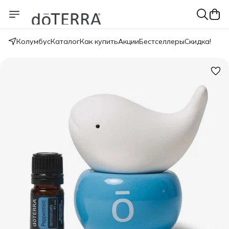
Колумбус
Каталог
Как купить
Акции
Бестселлеры
Скидка!