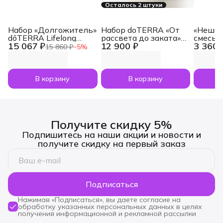
Осталось 2 штуки
Набор «Долгожитель»
Набор doTERRA «От
«Нешам
dōTERRA Lifelong
рассвета до заката»
смесь 
15 067 ₽
12 900 ₽
3 360 
Vitality Pack, 3x120
увлажнитель воздуха
dōTERR
15 860 ₽
−
5
%
капсул
Dawn с маслами
Nesham
Лаванда и Апельсин
мл
по 5 мл
В корзину
В корзину
Получите скидку 5%
Подпишитесь на наши акции и новости и
получите скидку на первый заказ
Подписаться
Нажимая «Подписаться», вы даете согласие на
обработку указанных персональных данных в целях
получения информационной и рекламной рассылки