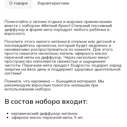
О товаре
Характеристики
Помечтайте о летнем отдыхе и морских приключениях
вместе с набором «Мятный бриз»! Стильный пассивный
диффузор в форме кита порадует любого ребёнка и
взрослого.
Поселите этого милого китёнка в спальне или детской и
наслаждайтесь ароматом, который будет медленно и
ненавязчиво распространяться по комнате. Для этого
просто нанесите несколько капель эфирного масла
перечной мяты на диффузор. Через несколько минут
пространство наполнится свежестью и ощущением
чистоты. Перечная мята придаст бодрости, подарит заряд
энергии на весь день и поддержит здоровье дыхательной
системы!
Помните, что керамика — бьющийся материал. Мы
рекомендуем взрослым помогать малышам при
использовании набора.
В состав набора входит:
керамический диффузор-китёнок;
эфирное масло перечной мяты, 5 мл.