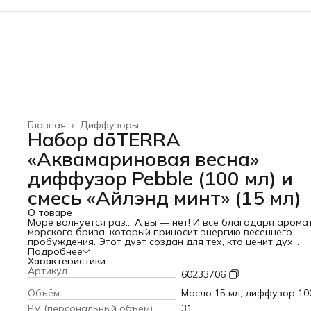
Главная
›
Диффузоры
Набор dōTERRA
«Аквамариновая весна»
диффузор Pebble (100 мл) и
смесь «Айлэнд минт» (15 мл)
О товаре
Море волнуется раз… А вы — нет! И всё благодаря арома
морского бриза, который приносит энергию весеннего
пробуждения. Этот дуэт создан для тех, кто ценит дух
странствий.
Подробнее
Аромат смеси dōTERRA «Айлэнд минт» — как глоток чисто
Характеристики
воздуха на берегу океана. В композиции смешались сочн
Артикул
60233706
брызги лайма и лимона, прохладная глубина мяты перечн
тягучая, смолистая нота ели. Этот аккорд тонизирует,
Объём
Масло 15 мл, диффузор 10
облегчает дыхание и дарит ощущение радости, как вид н
PV (персональный объем)
31
бескрайний горизонт из окна бунгало.