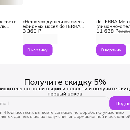
ассвета
«Нешама» душевная смесь
dōTERRA Met
ель
эфирных масел dōTERRA
(лимонно-апе
3 360 ₽
11 638 ₽
ами
Touch Neshama, роллер 10 мл
коллагеном + 
12 25
о 5 мл
В корзину
В корзину
Получите скидку 5%
ишитесь на наши акции и новости и получите скид
первый заказ
Подпи
 «Подписаться», вы даете согласие на обработку указанных
льных данных в целях получения информационной и рекламной