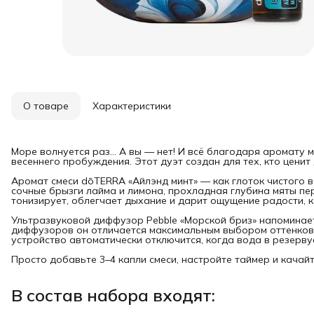
О товаре
Характеристики
Море волнуется раз… А вы — нет! И всё благодаря аромату 
весеннего пробуждения. Этот дуэт создан для тех, кто ценит 
Аромат смеси dōTERRA «Айлэнд минт» — как глоток чистого в
сочные брызги лайма и лимона, прохладная глубина мяты пер
тонизирует, облегчает дыхание и дарит ощущение радости, к
Ультразвуковой диффузор Pebble «Морской бриз» напоминае
диффузоров он отличается максимальным выбором оттенков 
устройство автоматически отключится, когда вода в резерву
Просто добавьте 3–4 капли смеси, настройте таймер и качай
В состав набора входят: