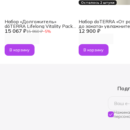
Осталось 2 штуки
Набор «Долгожитель»
Набор doTERRA «От р
dōTERRA Lifelong Vitality Pack,
до заката» увлажнит
15 067 ₽
12 900 ₽
3x120 капсул
воздуха Dawn с масл
15 860 ₽
−
5
%
Лаванда и Апельсин п
В корзину
В корзину
Подп
Нажимая
персона