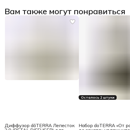
Вам также могут понравиться
Осталось 2 штуки
Диффузор dōTERRA Лепесток
Набор doTERRA «От р