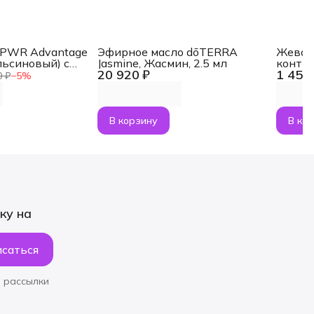
aPWR Advantage
Эфирное масло dōTERRA
Жеват
льсиновый) с
Jasmine, Жасмин, 2.5 мл
контр
20 920 ₽
1 454
NMN, 30 саше
MetaP
0 ₽
−
5
%
В корзину
В ко
ку на
саться
 рассылки