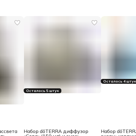
Осталось 4 шту
Осталось 5 штук
ассвета
Набор dōTERRA диффузор
Набор dōTERR