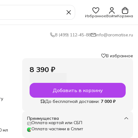
Избранное
Войти
Корзина
8 (499) 112-45-88
info@aromatise.ru
В избранное
8 390 ₽
Добавить в корзину
ту
До бесплатной доставки:
7 000 ₽
го
Преимущества
ые
Оплата картой или СБП
ой и
Оплата частями в Сплит
0 мл
а