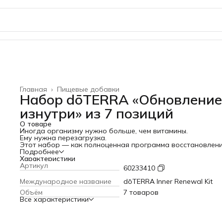
Главная
›
Пищевые добавки
Набор dōTERRA «Обновление
изнутри» из 7 позиций
О товаре
Иногда организму нужно больше, чем витамины.
Ему нужна перезагрузка.
Этот набор — как полноценная программа восстановлени
мягкое очищение, поддержка пищеварения, восстановлен
Подробнее
микрофлоры и защита клеток. Всё, чтобы вы снова
Характеристики
почувствовали лёгкость, энергию и внутренний баланс.
Артикул
60233410
В чём особенность набора?
Вместо случайных добавок — система из 7 продуктов,
Международное название
dōTERRA Inner Renewal Kit
которые работают вместе:
Объём
7 товаров
очищают
Все характеристики
восстанавливают
питают
защищают