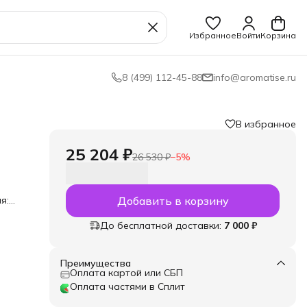
Избранное
Войти
Корзина
8 (499) 112-45-88
info@aromatise.ru
В избранное
25 204 ₽
26 530 ₽
−
5
%
я:
Добавить в корзину
ие
До бесплатной доставки:
7 000 ₽
Преимущества
Оплата картой или СБП
Оплата частями в Сплит