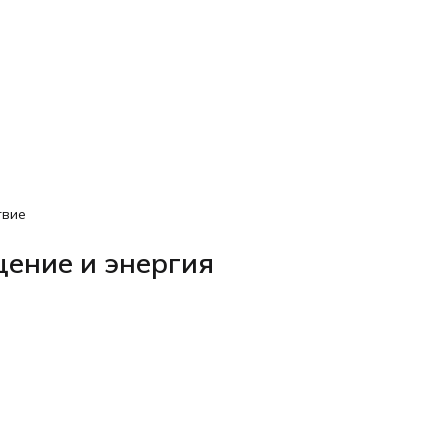
восстановления, который отражается:
— на энергии
— на самочувствии
— на внешнем виде
Добавьте в корзину и почувствуйте, как организм говори
вам «спасибо» уже в первые недели.
твие
ение и энергия