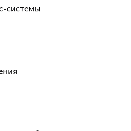
с-системы
ения