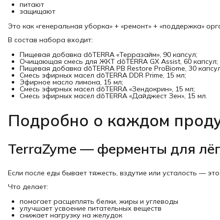
питают
защищают
Это как «генеральная уборка» + «ремонт» + «поддержка» орг
В состав набора входит:
Пищевая добавка dōTERRA «Терразайм», 90 капсул;
Очищающая смесь для ЖКТ dōTERRA GX Assist, 60 капсул;
Пищевая добавка dōTERRA PB Restore ProBiome, 30 капсул
Смесь эфирных масел dōTERRA DDR Prime, 15 мл;
Эфирное масло лимона, 15 мл;
Смесь эфирных масел dōTERRA «Зендокрин», 15 мл;
Смесь эфирных масел dōTERRA «Дайджест Зен», 15 мл.
Подробно о каждом прод
TerraZyme — ферменты для лё
Если после еды бывает тяжесть, вздутие или усталость — это
Что делает:
помогает расщеплять белки, жиры и углеводы
улучшает усвоение питательных веществ
снижает нагрузку на желудок