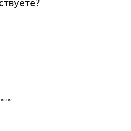
ствуете?
очечно