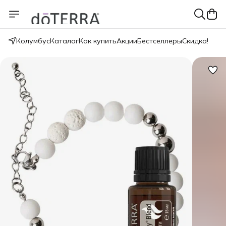
Колумбус
Каталог
Как купить
Акции
Бестселлеры
Скидка!