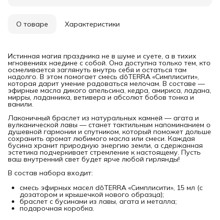
О товаре
Характеристики
Истинная магия праздника не в шуме и суете, а в тихих
мгновениях наедине с собой. Она доступна только тем, кто
осмеливается заглянуть внутрь себя и остаться там
надолго. В этом помогает смесь dōTERRA «Симплисити»,
которая дарит умение радоваться мелочам. В составе —
эфирные масла дикого апельсина, кедра, амириса, ладана,
мирры, ладанника, ветивера и абсолют бобов тонка и
ванили.
Лаконичный браслет из натуральных камней — агата и
вулканической лавы — станет тактильным напоминанием о
душевной гармонии и спутником, который поможет дольше
сохранить аромат любимого масла или смеси. Каждая
бусина хранит природную энергию земли, а сдержанная
эстетика подчеркивает стремление к настоящему. Пусть
ваш внутренний свет будет ярче любой гирлянды!
В состав набора входит:
смесь эфирных масел dōTERRA «Симплисити», 15 мл (с
дозатором и крышечкой нового образца);
браслет с бусинами из лавы, агата и металла;
подарочная коробка.