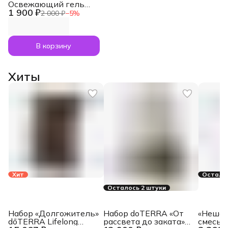
Освежающий гель
1 900 ₽
для душа Refreshing
2 000 ₽
−
5
%
Body Wash, 250 мл
В корзину
Хиты
Хит
Осталос
Осталось 2 штуки
Набор «Долгожитель»
Набор doTERRA «От
«Нешам
dōTERRA Lifelong
рассвета до заката»
смесь 