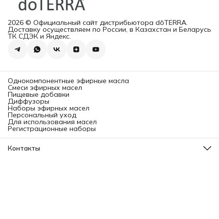
2026 © Официальный сайт дистрибьютора dōTERRA.
Доставку осуществляем по России, в Казахстан и Беларусь
ТК СДЭК и Яндекс.
Однокомпонентные эфирные масла
Смеси эфирных масел
Пищевые добавки
Диффузоры
Наборы эфирных масел
Персональный уход
Для использования масел
Регистрационные наборы
Контакты
Адрес
Ленинградский проспект, 31А, стр.1.
Телефон
8 (499) 112-45-88
Режим работы
Пн - Вс: 11:00 - 21:00
Эл. почта
info@aromatise.ru