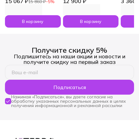
15 067 ₽
12 900 ₽
3 360 
Vitality Pack, 3x120
увлажнитель воздуха
dōTERR
15 860 ₽
−
5
%
капсул
Dawn с маслами
Nesham
Лаванда и Апельсин
мл
по 5 мл
В корзину
В корзину
Получите скидку 5%
Подпишитесь на наши акции и новости и
получите скидку на первый заказ
Подписаться
Нажимая «Подписаться», вы даете согласие на
обработку указанных персональных данных в целях
получения информационной и рекламной рассылки