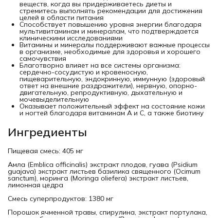
веществ, когда вы придерживаетесь диеты и
стремитесь выполнять рекомендации для достижения
целей в области питания
Способствует повышению уровня энергии благодаря
мультивитаминам и минералам, что подтверждается
клиническими исследованиями
Витамины и минералы поддерживают важные процессы
в организме, необходимые для здоровья и хорошего
самочувствия
Благотворно влияет на все системы организма:
сердечно-сосудистую и кровеносную,
пищеварительную, эндокринную, иммунную (здоровый
ответ на внешние раздражители), нервную, опорно-
двигательную, репродуктивную, дыхательную и
мочевыделительную
Оказывает положительный эффект на состояние кожи
и ногтей благодаря витаминам А и С, а также биотину
Ингредиенты
Пищевая смесь: 405 мг
Амла (Emblica officinalis) экстракт плодов, гуава (Psidium
guajava) экстракт листьев базилика священного (Ocimum
sanctum), моринга (Moringa oliefera) экстракт листьев,
лимонная цедра
Смесь суперпродуктов: 1380 мг
Порошок ячменной травы, спирулина, экстракт портулака,