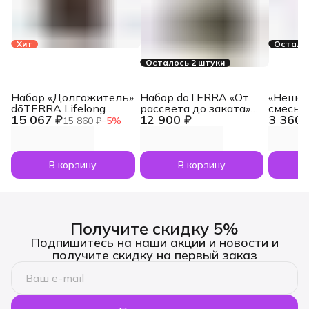
Хит
Осталос
Осталось 2 штуки
Набор «Долгожитель»
Набор doTERRA «От
«Нешам
dōTERRA Lifelong
рассвета до заката»
смесь 
15 067 ₽
12 900 ₽
3 360 
Vitality Pack, 3x120
увлажнитель воздуха
dōTERR
15 860 ₽
−
5
%
капсул
Dawn с маслами
Nesham
Лаванда и Апельсин
мл
по 5 мл
В корзину
В корзину
Получите скидку 5%
Подпишитесь на наши акции и новости и
получите скидку на первый заказ