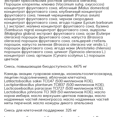
экстракт брюссельских ростков (Brassica oleracea),
Порошок хлореллы, клюква (Vaccinium suhg. oxycoccos)
концентрат фруктового сока, яблочный (Malus domestica)
концентрат фруктового сока, клубничный концентрат
фруктового сока, темный черешневый (Prunus avium)
концентрат фруктового сока, черная смородина
концентрат фруктового сока, ягода годжи (Lycium barbarum
L.) экстракт, малина концентрат фруктового сока, бузина
(Sambucus nigra) концентрат фруктового сока, ацеролы
(Malpighia glabra) экстракт фруктового сока, асаи (Euterpe
oleracea) порошок фруктового сока, капуста (Brassica
oleracea) порошок фруктового сока, сельдерей стебель
порошок, капуста зеленая (Brassica oleracea var viridis L.)
порошок фруктового сока, ягода маки (Aristotelia chilensis)
порошок фруктового сока, шпинат (Spinacia oleracea L.)
концентрат сока, артишок (Cynara scolymus L.) порошок
цветков
Смесь, повышающая биодоступность: 4475 мг
Камедь акации, гуаровая камедь, изомальтоолигосахарид,
лецитин подсолнечника, яблочная клетчатка,
Latilactobacillus sakei TCI147 (500 миллионов КОЕ),
Lactiplantibacillus plantarum TCI837 (500 миллионов КОЕ),
Lacticaseibacillus paracasei TCI727 (500 миллионов КОЕ),
Lactobacillus johnsonii TCI 369 (50 миллионов КОЕ), масло
корня имбиря, масло верхушек цветков лаванды, масло
надземных частей лемонграсса, масло надземных частей
мяты перечной, масло кожуры дикого апельсина
Смесь для клеточной поддержки: 325 мг