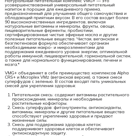
Натуральный питательный комплекс VMG+ — это
усовершенствованный универсальный питательный
напиток в порошке для ежедневного приема,
предназначенный для улучшения общего самочувствия и
обладающий приятным вкусом. В его состав входит более
90 высококачественных ингредиентов, включая
натуральные витамины и минералы, фрукты, овощи,
пищеварительные ферменты, пробиотики,
сертифицированные чистые эфирные масла и другие
полезные питательные вещества. Чистая, веганская и
безглютеновая формула обеспечивает организм
необходимыми макро- и микроэлементами для
поддержания ежедневного уровня энергии, оптимальной
работы иммунной, пищеварительной, гормональной систем,
а также для нормального функционирования, печени и
мозга.*
VMG+ объединяет в себе преимущества: комплексов Alpha
CRS+ и Microplex VMz (веганская версия), а также смеси
суперфудов с зеленью. В состав входят пять уникальных
смесей для укрепления здоровья:
Питательная смесь: содержит витамины растительного
происхождения, минералы и необходимые
растительные кофакторы.
Смесь суперфудов: фитонутриенты, антиоксиданты,
витамины, минералы и другие питательные вещества
способствуют укреплению здоровья и придают
жизненные силы.
Смесь для поддержания здоровья клеток:
поддерживает здоровье клеток и обеспечивает
антиоксидантную защиту.