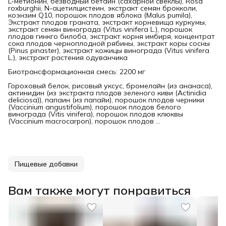
L-метионин, безводный бетаин (сахарной свеклы), Rosa
roxburghii, N-ацетилцистеин, экстракт семян брокколи,
коэнзим Q10, порошок плодов яблока (Malus pumila),
Экстракт плодов граната, экстракт корневища куркумы,
экстракт семян винограда (Vitus vinifera L.), порошок
плодов гинкго билоба, экстракт корня имбиря, концентрат
сока плодов черноплодной рябины, экстракт коры сосны
(Pinus pinaster), экстракт кожицы винограда (Vitus vinifera
L.), экстракт растения одуванчика
Биотрансформационная смесь: 2200 мг
Гороховый белок, рисовый уксус, бромелайн (из ананаса),
актинидин (из экстракта плодов зеленого киви (Actinidia
deliciosa)), папаин (из папайи), порошок плодов черники
(Vaccinium angustifolium), порошок плодов белого
винограда (Vitis vinifera), порошок плодов клюквы
(Vaccinium macrocarpon), порошок плодов ...
Пищевые добавки
Вам также могут понравиться