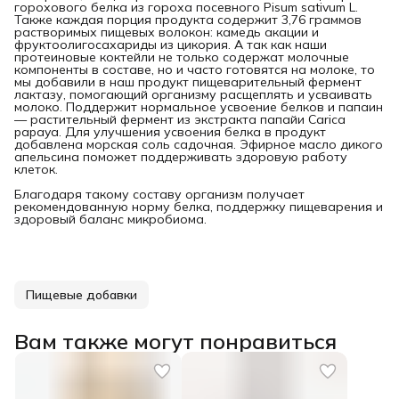
горохового белка из гороха посевного Pisum sativum L.
Также каждая порция продукта содержит 3,76 граммов
растворимых пищевых волокон: камедь акации и
фруктоолигосахариды из цикория. А так как наши
протеиновые коктейли не только содержат молочные
компоненты в составе, но и часто готовятся на молоке, то
мы добавили в наш продукт пищеварительный фермент
лактазу, помогающий организму расщеплять и усваивать
молоко. Поддержит нормальное усвоение белков и папаин
— растительный фермент из экстракта папайи Carica
papaya. Для улучшения усвоения белка в продукт
добавлена морская соль садочная. Эфирное масло дикого
апельсина поможет поддерживать здоровую работу
клеток.
Благодаря такому составу организм получает
рекомендованную норму белка, поддержку пищеварения и
здоровый баланс микробиома.
Пищевые добавки
Вам также могут понравиться