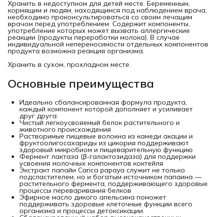
Хранить в недоступном для детей месте. Беременным,
кормящим и людям, находящимся под наблюдением врача,
необходимо проконсультироваться со своим лечащим
врачом перед употреблением. Содержит компоненты,
употребление которых может вызвать аллергические
реакции (продукты переработки молока). В случае
индивидуальной непереносимости отдельных компонентов
продукта возможна реакция организма.
Хранить в сухом, прохладном месте.
Основные преимущества
Идеально сбалансированная формула продукта,
каждый компонент которой дополняет и усиливает
друг друга:
Чистый легкоусвояемый белок растительного и
животного происхождения
Растворимые пищевые волокна из камеди акации и
фруктоолигосахариды из цикория поддерживают
здоровый микробиом и пищеварительную функцию
Фермент лактаза (β-галактозидаза) для поддержки
усвоения молочных компонентов коктейля
Экстракт папайи Carica papaya служит не только
подсластителем, но и богатым источником папаина —
растительного фермента, поддерживающего здоровые
процессы переваривания белков
Эфирное масло дикого апельсина поможет
поддерживать здоровые клеточные функции всего
организма и процессы детоксикации.