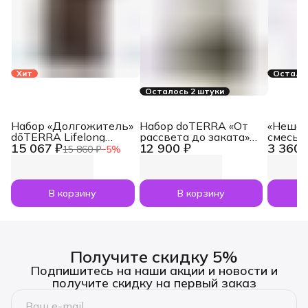
Хит
Осталос
Осталось 2 штуки
Набор «Долгожитель»
Набор doTERRA «От
«Нешам
dōTERRA Lifelong
рассвета до заката»
смесь 
15 067 ₽
12 900 ₽
3 360 
Vitality Pack, 3x120
увлажнитель воздуха
dōTERR
15 860 ₽
−
5
%
капсул
Dawn с маслами
Nesham
Лаванда и Апельсин
мл
по 5 мл
В корзину
В корзину
Получите скидку 5%
Подпишитесь на наши акции и новости и
получите скидку на первый заказ