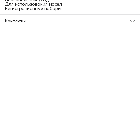
Для использования масел
Регистрационные наборы
Контакты
Адрес
Ленинградский проспект, 31А, стр.1.
Телефон
8 (499) 112-45-88
Режим работы
Пн - Вс: 11:00 - 21:00
Эл. почта
info@aromatise.ru