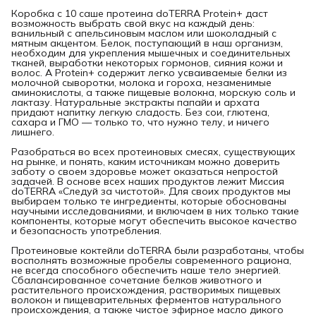
Коробка с 10 саше протеина doTERRA Protein+ даст
возможность выбрать свой вкус на каждый день:
ванильный с апельсиновым маслом или шоколадный с
мятным акцентом. Белок, поступающий в наш организм,
необходим для укрепления мышечных и соединительных
тканей, выработки некоторых гормонов, сияния кожи и
волос. А Protein+ содержит легко усваиваемые белки из
молочной сыворотки, молока и гороха, незаменимые
аминокислоты, а также пищевые волокна, морскую соль и
лактазу. Натуральные экстракты папайи и архата
придают напитку легкую сладость. Без сои, глютена,
сахара и ГМО — только то, что нужно телу, и ничего
лишнего.
Разобраться во всех протеиновых смесях, существующих
на рынке, и понять, каким источникам можно доверить
заботу о своем здоровье может оказаться непростой
задачей. В основе всех наших продуктов лежит Миссия
doTERRA «Следуй за чистотой». Для своих продуктов мы
выбираем только те ингредиенты, которые обоснованы
научными исследованиями, и включаем в них только такие
компоненты, которые могут обеспечить высокое качество
и безопасность употребления.
Протеиновые коктейли doTERRA были разработаны, чтобы
восполнять возможные пробелы современного рациона,
не всегда способного обеспечить наше тело энергией.
Сбалансированное сочетание белков животного и
растительного происхождения, растворимых пищевых
волокон и пищеварительных ферментов натурального
происхождения, а также чистое эфирное масло дикого