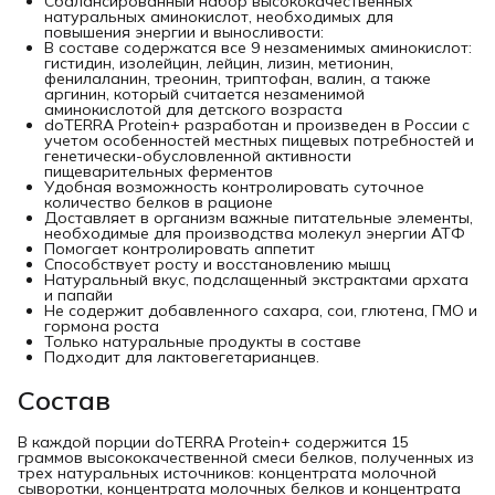
Сбалансированный набор высококачественных
натуральных аминокислот, необходимых для
повышения энергии и выносливости:
В составе содержатся все 9 незаменимых аминокислот:
гистидин, изолейцин, лейцин, лизин, метионин,
фенилаланин, треонин, триптофан, валин, а также
аргинин, который считается незаменимой
аминокислотой для детского возраста
doTERRA Protein+ разработан и произведен в России с
учетом особенностей местных пищевых потребностей и
генетически-обусловленной активности
пищеварительных ферментов
Удобная возможность контролировать суточное
количество белков в рационе
Доставляет в организм важные питательные элементы,
необходимые для производства молекул энергии АТФ
Помогает контролировать аппетит
Способствует росту и восстановлению мышц
Натуральный вкус, подслащенный экстрактами архата
и папайи
Не содержит добавленного сахара, сои, глютена, ГМО и
гормона роста
Только натуральные продукты в составе
Подходит для лактовегетарианцев.
Состав
В каждой порции doTERRA Protein+ содержится 15
граммов высококачественной смеси белков, полученных из
трех натуральных источников: концентрата молочной
сыворотки, концентрата молочных белков и концентрата