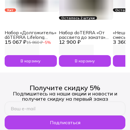
Хит
Осталос
Осталось 2 штуки
Набор «Долгожитель»
Набор doTERRA «От
«Нешам
dōTERRA Lifelong
рассвета до заката»
смесь 
15 067 ₽
12 900 ₽
3 360 
Vitality Pack, 3x120
увлажнитель воздуха
dōTERR
15 860 ₽
−
5
%
капсул
Dawn с маслами
Nesham
Лаванда и Апельсин
мл
по 5 мл
В корзину
В корзину
Получите скидку 5%
Подпишитесь на наши акции и новости и
получите скидку на первый заказ
Подписаться