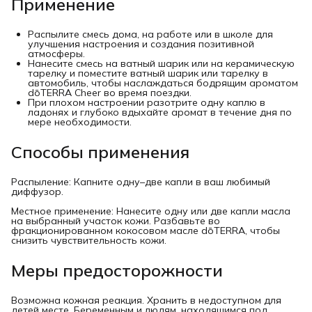
Применение
Распылите смесь дома, на работе или в школе для
улучшения настроения и создания позитивной
атмосферы.
Нанесите смесь на ватный шарик или на керамическую
тарелку и поместите ватный шарик или тарелку в
автомобиль, чтобы наслаждаться бодрящим ароматом
dōTERRA Cheer во время поездки.
При плохом настроении разотрите одну каплю в
ладонях и глубоко вдыхайте аромат в течение дня по
мере необходимости.
Способы применения
Распыление: Капните одну–две капли в ваш любимый
диффузор.
Местное применение: Нанесите одну или две капли масла
на выбранный участок кожи. Разбавьте во
фракционированном кокосовом масле dōTERRA, чтобы
снизить чувствительность кожи.
Меры предосторожности
Возможна кожная реакция. Хранить в недоступном для
детей месте. Беременным и людям, находящимся под