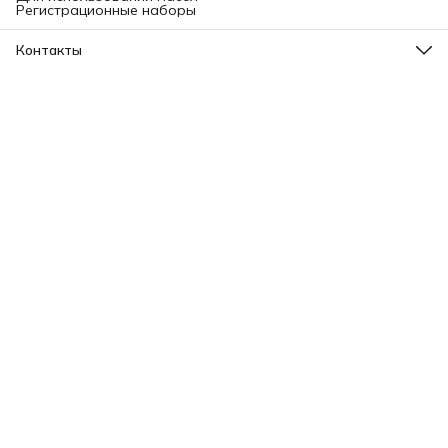
Регистрационные наборы
Контакты
Адрес
Ленинградский проспект, 31А, стр.1.
Телефон
8 (499) 112-45-88
Режим работы
Пн - Вс: 11:00 - 21:00
Эл. почта
info@aromatise.ru