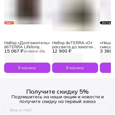
Хит
Осталос
Набор «Долгожитель»
Набор doTERRA «От
«Нешам
dōTERRA Lifelong
рассвета до заката»
смесь 
15 067 ₽
12 900 ₽
3 360 
Vitality Pack, 3x120
увлажнитель воздуха
dōTERR
15 860 ₽
−
5
%
капсул
Dawn с маслами
Nesham
Лаванда и Апельсин
мл
по 5 мл
В корзину
В корзину
Получите скидку 5%
Подпишитесь на наши акции и новости и
получите скидку на первый заказ