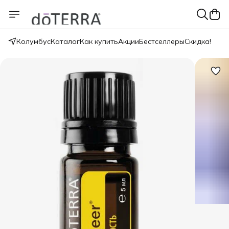
Колумбус
Каталог
Как купить
Акции
Бестселлеры
Скидка!