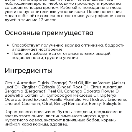
наблюдением врача, необходимо проконсультироваться
со своим лечащим врачом. Избегайте попадания в глаза,
уши и на чувствительные участки кожи. После нанесения
масла избегайте солнечного света или ультрафиолетовых
лучей в течение 12 часов.
Основные преимущества
Способствует получению заряда оптимизма, бодрости
и поднимает настроение
Помогает избавиться от отрицательных эмоций,
подавленности, грусти и уныния
Ингредиенты
Citrus Aurantium Dulcis (Orange) Peel Oil, Illicium Verum (Anise)
Leaf Oil, Zingiber OŽcinale (Ginger) Root Oil, Citrus Aurantium
Bergamia (Bergamot) Peel Oil, Cananga Odorata Flower Oil ,
Boswellia Carterii Oil, Cymbopogon Flexuosus Oil, Dipteryx
Odorata Seed Extract, Vanilla Planifolia Fruit Extract, Limonene,
Linalool, Coumarin, Citral, Benzyl Benzoate, Benzyl Salicylate.
Корка дикого апельсина, бутоны гвоздики, плоды/семена
звездчатого аниса, листья лимонного мирта, ядро
мускатного ореха, экстракт ванильных бобов, корень
имбиря, кора корицы, здравец.