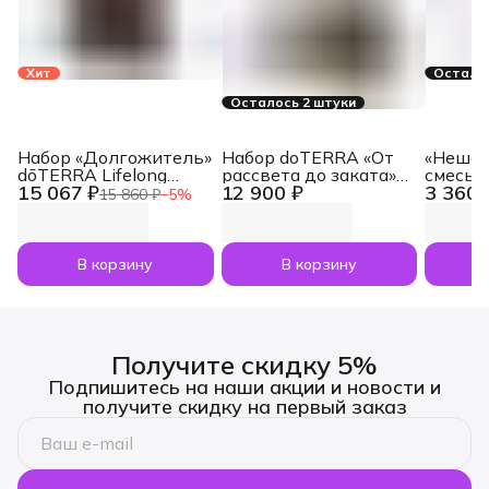
Хит
Осталос
Осталось 2 штуки
Набор «Долгожитель»
Набор doTERRA «От
«Нешам
dōTERRA Lifelong
рассвета до заката»
смесь 
15 067 ₽
12 900 ₽
3 360 
Vitality Pack, 3x120
увлажнитель воздуха
dōTERR
15 860 ₽
−
5
%
капсул
Dawn с маслами
Nesham
Лаванда и Апельсин
мл
по 5 мл
В корзину
В корзину
Получите скидку 5%
Подпишитесь на наши акции и новости и
получите скидку на первый заказ