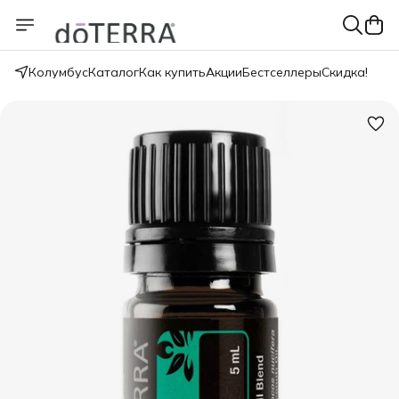
Колумбус
Каталог
Как купить
Акции
Бестселлеры
Скидка!