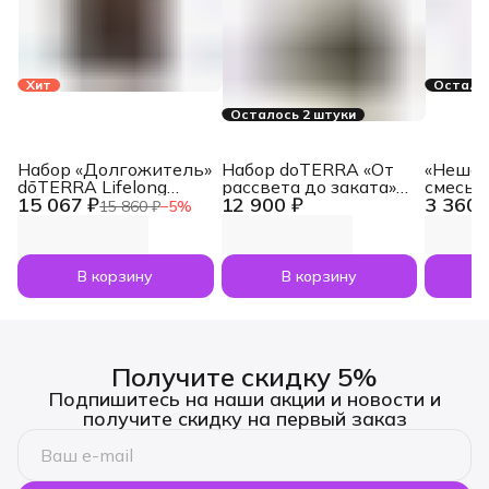
Хит
Осталос
Осталось 2 штуки
Набор «Долгожитель»
Набор doTERRA «От
«Нешам
dōTERRA Lifelong
рассвета до заката»
смесь 
15 067 ₽
12 900 ₽
3 360 
Vitality Pack, 3x120
увлажнитель воздуха
dōTERR
15 860 ₽
−
5
%
капсул
Dawn с маслами
Nesham
Лаванда и Апельсин
мл
по 5 мл
В корзину
В корзину
Получите скидку 5%
Подпишитесь на наши акции и новости и
получите скидку на первый заказ