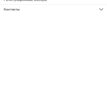
Контакты
Адрес
Ленинградский проспект, 31А, стр.1.
Телефон
8 (499) 112-45-88
Режим работы
Пн - Вс: 11:00 - 21:00
Эл. почта
info@aromatise.ru