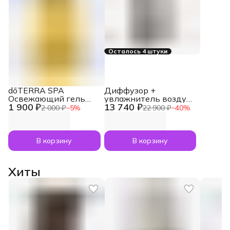
Осталось 4 штуки
dōTERRA SPA
Диффузор +
Освежающий гель
увлажнитель воздуха
1 900 ₽
13 740 ₽
для душа Refreshing
doTERRA Dawn Aroma
2 000 ₽
−
5
%
22 900 ₽
−
40
%
Body Wash, 250 мл
Humidifier для
эфирных масел (1,8 л)
В корзину
В корзину
Хиты