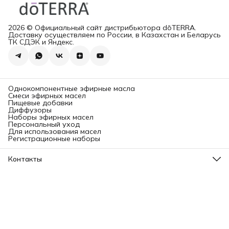
2026 © Официальный сайт дистрибьютора dōTERRA.
Доставку осуществляем по России, в Казахстан и Беларусь
ТК СДЭК и Яндекс.
Однокомпонентные эфирные масла
Смеси эфирных масел
Пищевые добавки
Диффузоры
Наборы эфирных масел
Персональный уход
Для использования масел
Регистрационные наборы
Контакты
Адрес
Ленинградский проспект, 31А, стр.1.
Телефон
8 (499) 112-45-88
Режим работы
Пн - Вс: 11:00 - 21:00
Эл. почта
info@aromatise.ru