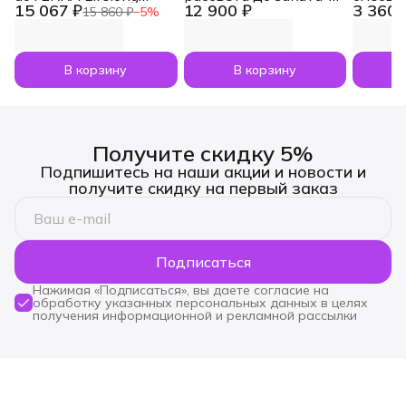
15 067 ₽
12 900 ₽
3 360 
Vitality Pack, 3x120
увлажнитель воздуха
dōTERR
15 860 ₽
−
5
%
капсул
Dawn с маслами
Nesham
Лаванда и Апельсин
мл
по 5 мл
В корзину
В корзину
Получите скидку 5%
Подпишитесь на наши акции и новости и
получите скидку на первый заказ
Подписаться
Нажимая «Подписаться», вы даете согласие на
обработку указанных персональных данных в целях
получения информационной и рекламной рассылки