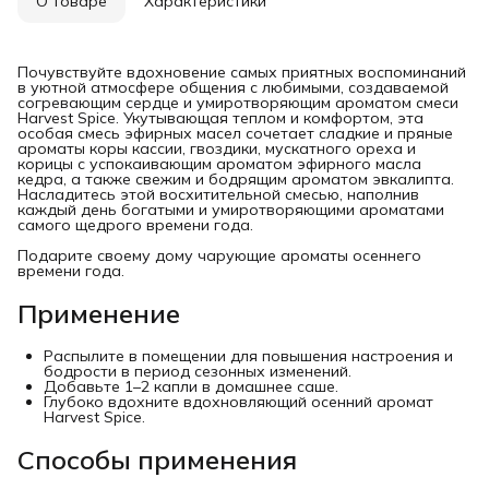
О товаре
Характеристики
Почувствуйте вдохновение самых приятных воспоминаний
в уютной атмосфере общения с любимыми, создаваемой
согревающим сердце и умиротворяющим ароматом смеси
Harvest Spice. Укутывающая теплом и комфортом, эта
особая смесь эфирных масел сочетает сладкие и пряные
ароматы коры кассии, гвоздики, мускатного ореха и
корицы с успокаивающим ароматом эфирного масла
кедра, а также свежим и бодрящим ароматом эвкалипта.
Насладитесь этой восхитительной смесью, наполнив
каждый день богатыми и умиротворяющими ароматами
самого щедрого времени года.
Подарите своему дому чарующие ароматы осеннего
времени года.
Применение
Распылите в помещении для повышения настроения и
бодрости в период сезонных изменений.
Добавьте 1–2 капли в домашнее саше.
Глубоко вдохните вдохновляющий осенний аромат
Harvest Spice.
Способы применения