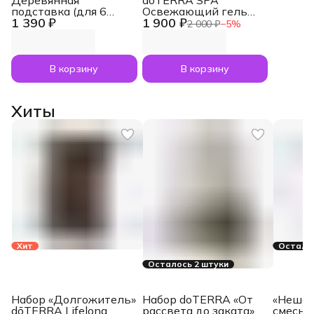
Деревянная
dōTERRA SPA
подставка (для 6
Освежающий гель
1 390 ₽
1 900 ₽
масел по 15 мл)
для душа Refreshing
2 000 ₽
−
5
%
Body Wash, 250 мл
В корзину
В корзину
Хиты
Хит
Осталос
Осталось 2 штуки
Набор «Долгожитель»
Набор doTERRA «От
«Нешам
dōTERRA Lifelong
рассвета до заката»
смесь 