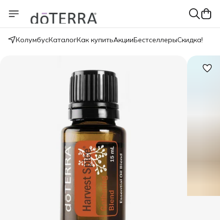
Колумбус
Каталог
Как купить
Акции
Бестселлеры
Скидка!