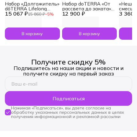
Набор «Долгожитель»
Набор doTERRA «От
«Нешам
dōTERRA Lifelong
рассвета до заката»
смесь 
15 067 ₽
12 900 ₽
3 360 
Vitality Pack, 3x120
увлажнитель воздуха
dōTERR
15 860 ₽
−
5
%
капсул
Dawn с маслами
Nesham
Лаванда и Апельсин
мл
по 5 мл
В корзину
В корзину
Получите скидку 5%
Подпишитесь на наши акции и новости и
получите скидку на первый заказ
Подписаться
Нажимая «Подписаться», вы даете согласие на
обработку указанных персональных данных в целях
получения информационной и рекламной рассылки