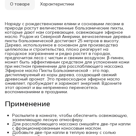
О товаре
Характеристики
Наряду с рождественскими елями и сосновыми лесами в
природе растут величественные бальзамические пихты,
которые дают нам согревающее, освежающее эфирное
масло. Родом из Северной Америки, вечнозеленые деревья
пихты бальзамической достигают 25 метров в высоту.
Дерево, используемое в основном для производства
целлюлозы и строительства, плохо реагирует на
городское загрязнение и редко растет в городах,
предпочитая леса с чистым и свежим воздухом. β-пинен,
может быть эффективным средством для успокоения кожи
при местном применении для расслабляющего массажа.
Эфирное масло Пихты Бальзамической - это пар,
дистиллируемый из коры дерева, создающий свежий
древесный аромат. Это превосходное эфирное масло
оживляет, пробуждает и заряжает энергией. Вдохните
этот аромат и вы непременно перенесетесь
воспоминаниями в праздники.
Применение
Распылите в комнате, чтобы обеспечить освежающую,
заземляющую лесную атмосферу.
Для расслабляющего массажа смешайте две-три капли
с фракционированным кокосовым маслом.
Добавьте две-три капли в теплую ванну с солью