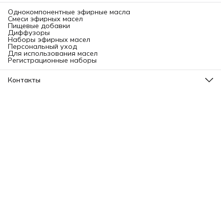
Однокомпонентные эфирные масла
Смеси эфирных масел
Пищевые добавки
Диффузоры
Наборы эфирных масел
Персональный уход
Для использования масел
Регистрационные наборы
Контакты
Адрес
Ленинградский проспект, 31А, стр.1.
Телефон
8 (499) 112-45-88
Режим работы
Пн - Вс: 11:00 - 21:00
Эл. почта
info@aromatise.ru