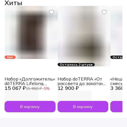
Хиты
Хит
Осталос
Осталось 2 штуки
Набор «Долгожитель»
Набор doTERRA «От
«Нешам
dōTERRA Lifelong
рассвета до заката»
смесь 
15 067 ₽
12 900 ₽
3 360 
Vitality Pack, 3x120
увлажнитель воздуха
dōTERR
15 860 ₽
−
5
%
капсул
Dawn с маслами
Nesham
Лаванда и Апельсин
мл
по 5 мл
В корзину
В корзину