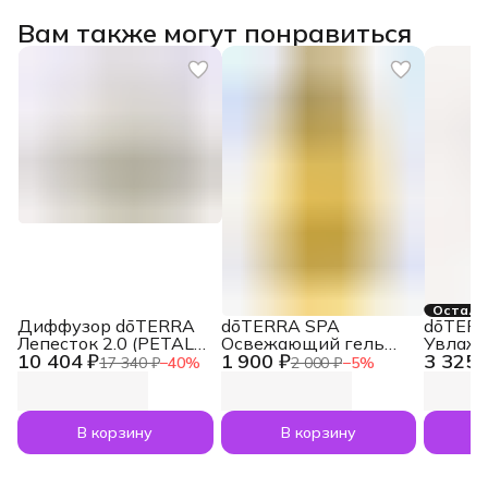
Вам также могут понравиться
Осталос
Диффузор dōTERRA
dōTERRA SPA
dōTER
Лепесток 2.0 (PETAL
Освежающий гель
Увлаж
10 404 ₽
1 900 ₽
3 325 
DIFFUSER) для
для душа Refreshing
для тел
17 340 ₽
−
40
%
2 000 ₽
−
5
%
эфирных масел (240
Body Wash, 250 мл
Body Mi
мл)
В корзину
В корзину