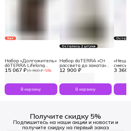
Хит
Осталос
Осталось 2 штуки
Набор «Долгожитель»
Набор doTERRA «От
«Нешам
dōTERRA Lifelong
рассвета до заката»
смесь 
15 067 ₽
12 900 ₽
3 360 
Vitality Pack, 3x120
увлажнитель воздуха
dōTERR
15 860 ₽
−
5
%
капсул
Dawn с маслами
Nesham
Лаванда и Апельсин
мл
по 5 мл
В корзину
В корзину
Получите скидку 5%
Подпишитесь на наши акции и новости и
получите скидку на первый заказ