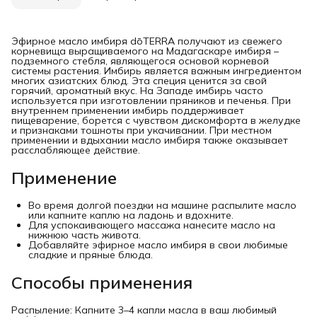
Эфирное масло имбиря dōTERRA получают из свежего
корневища выращиваемого на Мадагаскаре имбиря –
подземного стебля, являющегося основой корневой
системы растения. Имбирь является важным ингредиентом
многих азиатских блюд. Эта специя ценится за свой
горячий, ароматный вкус. На Западе имбирь часто
используется при изготовлении пряников и печенья. При
внутреннем применении имбирь поддерживает
пищеварение, борется с чувством дискомфорта в желудке
и признаками тошноты при укачивании. При местном
применении и вдыхании масло имбиря также оказывает
расслабляющее действие.
Применение
Во время долгой поездки на машине распылите масло
или капните каплю на ладонь и вдохните.
Для успокаивающего массажа нанесите масло на
нижнюю часть живота.
Добавляйте эфирное масло имбиря в свои любимые
сладкие и пряные блюда.
Способы применения
Распыление: Капните 3–4 капли масла в ваш любимый