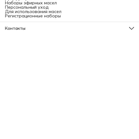
Наборы эфирных масел
Персональный уход
Для использования масел
Регистрационные наборы
Контакты
Адрес
Ленинградский проспект, 31А, стр.1.
Телефон
8 (499) 112-45-88
Режим работы
Пн - Вс: 11:00 - 21:00
Эл. почта
info@aromatise.ru