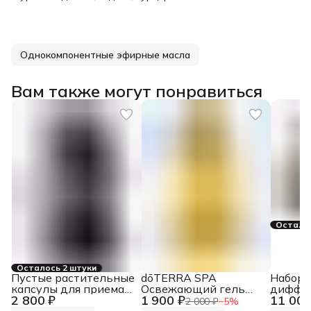
Однокомпонентные эфирные масла
Вам также могут понравиться
Осталос
Осталось 2 штуки
Пустые растительные
dōTERRA SPA
Набор 
капсулы для приема
Освежающий гель
диффуз
2 800 ₽
1 900 ₽
11 000
эфирных масел
для душа Refreshing
мл) и с
2 000 ₽
−
5
%
внутрь dōTERRA,
Body Wash, 250 мл
мл)