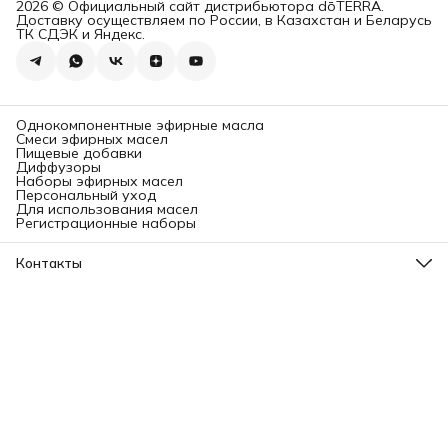
2026 © Официальный сайт дистрибьютора dōTERRA.
Доставку осуществляем по России, в Казахстан и Беларусь
ТК СДЭК и Яндекс.
Однокомпонентные эфирные масла
Смеси эфирных масел
Пищевые добавки
Диффузоры
Наборы эфирных масел
Персональный уход
Для использования масел
Регистрационные наборы
Контакты
Адрес
Ленинградский проспект, 31А, стр.1.
Телефон
8 (499) 112-45-88
Режим работы
Пн - Вс: 11:00 - 21:00
Эл. почта
info@aromatise.ru