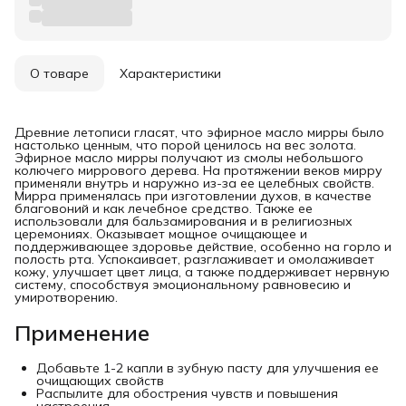
О товаре
Характеристики
Древние летописи гласят, что эфирное масло мирры было
настолько ценным, что порой ценилось на вес золота.
Эфирное масло мирры получают из смолы небольшого
колючего миррового дерева. На протяжении веков мирру
применяли внутрь и наружно из-за ее целебных свойств.
Мирра применялась при изготовлении духов, в качестве
благовоний и как лечебное средство. Также ее
использовали для бальзамирования и в религиозных
церемониях. Оказывает мощное очищающее и
поддерживающее здоровье действие, особенно на горло и
полость рта. Успокаивает, разглаживает и омолаживает
кожу, улучшает цвет лица, а также поддерживает нервную
систему, способствуя эмоциональному равновесию и
умиротворению.
Применение
Добавьте 1-2 капли в зубную пасту для улучшения ее
очищающих свойств
Распылите для обострения чувств и повышения
настроения.