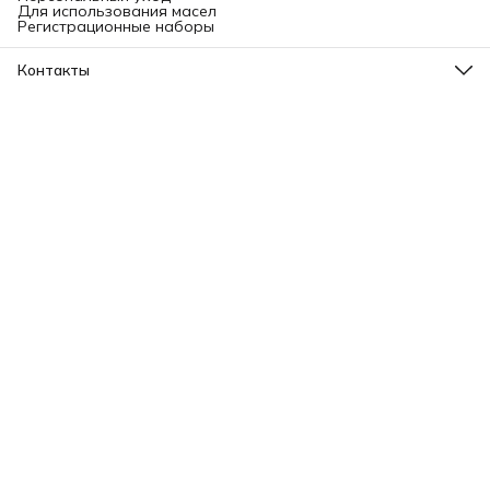
Для использования масел
Регистрационные наборы
Контакты
Адрес
Ленинградский проспект, 31А, стр.1.
Телефон
8 (499) 112-45-88
Режим работы
Пн - Вс: 11:00 - 21:00
Эл. почта
info@aromatise.ru