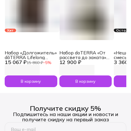
Хит
Осталос
Набор «Долгожитель»
Набор doTERRA «От
«Нешам
dōTERRA Lifelong
рассвета до заката»
смесь 
15 067 ₽
12 900 ₽
3 360 
Vitality Pack, 3x120
увлажнитель воздуха
dōTERR
15 860 ₽
−
5
%
капсул
Dawn с маслами
Nesham
Лаванда и Апельсин
мл
по 5 мл
В корзину
В корзину
Получите скидку 5%
Подпишитесь на наши акции и новости и
получите скидку на первый заказ