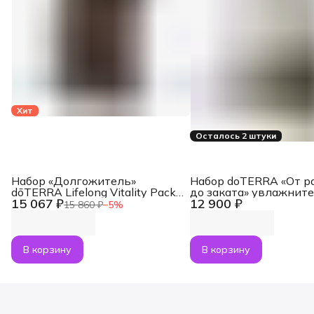
Хит
Осталось 2 штуки
Набор «Долгожитель»
Набор doTERRA «От р
dōTERRA Lifelong Vitality Pack,
до заката» увлажнит
15 067 ₽
12 900 ₽
3x120 капсул
воздуха Dawn с масл
15 860 ₽
−
5
%
Лаванда и Апельсин п
В корзину
В корзину