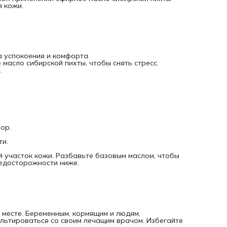
 кожи.
Основные преимущества
Способствует эмоциональному равновесию и снижает чу
тревоги
Распылите для расслабляющего эффекта
Обладает успокаивающим действием при использовании 
массажа
Описание аромата
 успокоения и комфорта.
зеленый, древесный, свежий.
 масло сибирской пихты, чтобы снять стресс.
Способ сбора
.
Паровая дистилляция.
Часть растения
Иглы, ветки.
Основные ингредиенты
Борнилацетат, камфен, δ-3-карен, α-пинен.
ор.
ти.
й участок кожи. Разбавьте базовым маслом, чтобы
редосторожности ниже.
 месте. Беременным, кормящим и людям,
ьтироваться со своим лечащим врачом. Избегайте