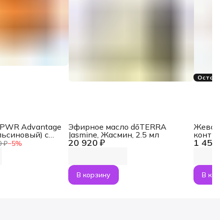
Остало
aPWR Advantage
Эфирное масло dōTERRA
Жеват
льсиновый) с
Jasmine, Жасмин, 2.5 мл
контр
20 920 ₽
1 454
NMN, 30 саше
MetaP
0 ₽
−
5
%
В корзину
В ко