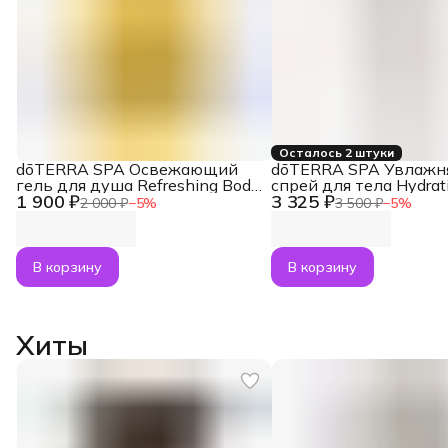
Осталось 2 штуки
dōTERRA SPA Освежающий
dōTERRA SPA Увлаж
гель для душа Refreshing Body
спрей для тела Hydrat
1 900 ₽
3 325 ₽
Wash, 250 мл
Mist, 125 мл
2 000 ₽
−
5
%
3 500 ₽
−
5
%
В корзину
В корзину
Хиты