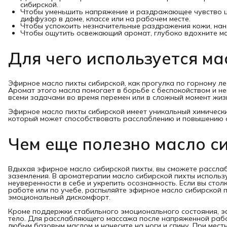
сибирской.
Чтобы уменьшить напряжение и раздражающее чувство ц
диффузор в доме, классе или на рабочем месте.
Чтобы успокоить незначительные раздражения кожи, нане
Чтобы ощутить освежающий аромат, глубоко вдохните мас
Для чего используется ма
Эфирное масло пихты сибирской, как прогулка по горному ле
Аромат этого масла помогает в борьбе с беспокойством и не
всеми задачами во время перемен или в сложный момент жиз
Эфирное масло пихты сибирской имеет уникальный химически
который может способствовать расслаблению и повышению 
Чем еще полезно масло с
Вдыхая эфирное масло сибирской пихты, вы сможете рассла
заземления. В ароматерапии масло сибирской пихты использ
неуверенности в себе и укрепить осознанность. Если вы стол
работе или по учебе, распыляйте эфирное масло сибирской
эмоциональный дискомфорт.
Кроме поддержки стабильного эмоционального состояния, э
тело. Для расслабляющего массажа после напряженной раб
любым базовым маслом и нанесите на ноги и спину. При мес