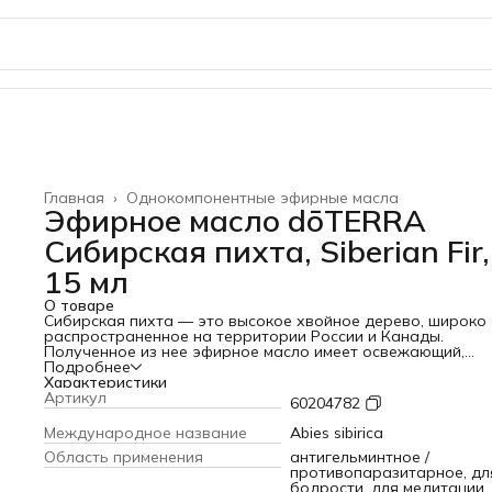
Главная
›
Однокомпонентные эфирные масла
Эфирное масло dōTERRA
Сибирская пихта, Siberian Fir,
15 мл
О товаре
Сибирская пихта — это высокое хвойное дерево, широко
распространенное на территории России и Канады.
Полученное из нее эфирное масло имеет освежающий,
древесный аромат, известный успокаивающими и
Подробнее
расслабляющими свойствами. Эфирное масло сибирской
Характеристики
пихты имеет уникальный химический состав: борнилацетат
Артикул
60204782
его основе отвечает за большую часть его целебных свой
Сибирская пихта оказывает на кожу успокаивающее
Международное название
Abies sibirica
действие, благодаря чему идеально подходит для
Область применения
антигельминтное /
расслабляющего массажа. При распылении оно облегчае
противопаразитарное, дл
дыхание, успокаивает и умиротворяет.
бодрости, для медитации,
Свежий хвойный аромат сибирской пихты чаще всего