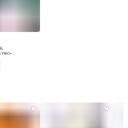
RA
 лес»
ылочка и
я пихта (5 мл)