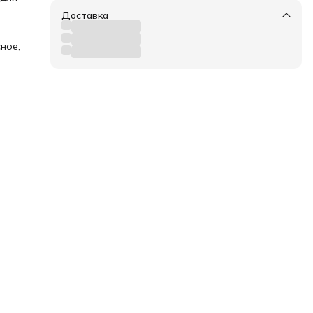
с
Доставка
асло
ки
ное,
ы
ме,
асло
у
ат
нию
я. В
бы
пить
йте