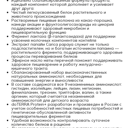
Идеально сбалансированная формула продукта,
каждый компонент которой дополняет и усиливает
друг друга:
Чистый легкоусвояемый белок растительного и
животного происхождения
Растворимые пищевые волокна из какао-порошка,
камеди акации и фруктоолигосахариды из цикория
поддерживают здоровый микробиом и
пищеварительную функцию
Фермент лактаза (β-галактозидаза) для поддержки
усвоения молочных компонентов коктейля
Экстракт папайи Carica papaya служит не только
подсластителем, но и богатым источником папаина —
растительного фермента, поддерживающего здоровые
процессы переваривания белков
Эфирное масло мяты перечной поможет поддерживать
здоровое пищеварение и работу желудочно-
кишечного тракта.
Сбалансированный набор высококачественных
натуральных аминокислот, необходимых для
повышения энергии и выносливости:
В составе содержатся все 9 незаменимых аминокислот:
гистидин, изолейцин, лейцин, лизин, метионин,
фенилаланин, треонин, триптофан, валин, а также
аргинин, который считается незаменимой
аминокислотой для детского возраста
doTERRA Protein+ разработан и произведен в России с
учетом особенностей местных пищевых потребностей и
генетически-обусловленной активности
пищеварительных ферментов
Удобная возможность контролировать суточное
количество белков в рационе