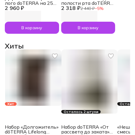
лого doTERRA на 25
полости рта doTERRA
2 960 ₽
2 318 ₽
масел (по 15 или 5 мл)
«On Guard», 473 мл
2 440 ₽
−
5
%
В корзину
В корзину
Хиты
Хит
Осталос
Осталось 2 штуки
Набор «Долгожитель»
Набор doTERRA «От
«Нешам
dōTERRA Lifelong
рассвета до заката»
смесь 