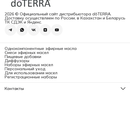
2026 © Официальный сайт дистрибьютора dōTERRA.
Доставку осуществляем по России, в Казахстан и Беларусь
ТК СДЭК и Яндекс.
Однокомпонентные эфирные масла
Смеси эфирных масел
Пищевые добавки
Диффузоры
Наборы эфирных масел
Персональный уход
Для использования масел
Регистрационные наборы
Контакты
Адрес
Ленинградский проспект, 31А, стр.1.
Телефон
8 (499) 112-45-88
Режим работы
Пн - Вс: 11:00 - 21:00
Эл. почта
info@aromatise.ru