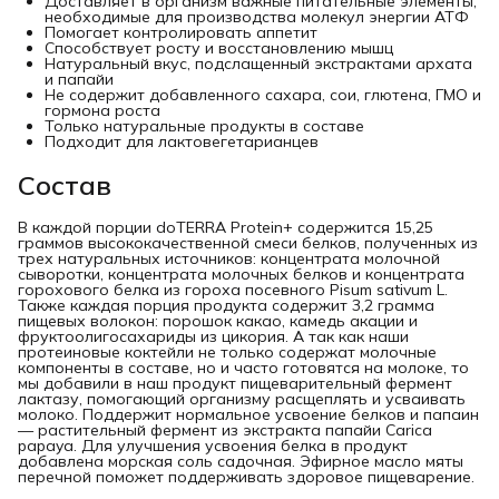
Доставляет в организм важные питательные элементы,
необходимые для производства молекул энергии АТФ
Помогает контролировать аппетит
Способствует росту и восстановлению мышц
Натуральный вкус, подслащенный экстрактами архата
и папайи
Не содержит добавленного сахара, сои, глютена, ГМО и
гормона роста
Только натуральные продукты в составе
Подходит для лактовегетарианцев
Состав
В каждой порции doTERRA Protein+ содержится 15,25
граммов высококачественной смеси белков, полученных из
трех натуральных источников: концентрата молочной
сыворотки, концентрата молочных белков и концентрата
горохового белка из гороха посевного Pisum sativum L.
Также каждая порция продукта содержит 3,2 грамма
пищевых волокон: порошок какао, камедь акации и
фруктоолигосахариды из цикория. А так как наши
протеиновые коктейли не только содержат молочные
компоненты в составе, но и часто готовятся на молоке, то
мы добавили в наш продукт пищеварительный фермент
лактазу, помогающий организму расщеплять и усваивать
молоко. Поддержит нормальное усвоение белков и папаин
— растительный фермент из экстракта папайи Carica
papaya. Для улучшения усвоения белка в продукт
добавлена морская соль садочная. Эфирное масло мяты
перечной поможет поддерживать здоровое пищеварение.