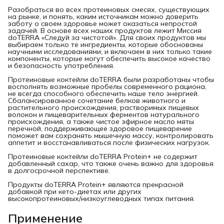
Разобраться во всех протеиновых смесях, существующих
на рынке, и понять, каким источникам можно доверить
заботу о своем здоровье может оказаться непростой
задачей. В основе всех наших продуктов лежит Миссия
doTERRA «Следуй за чистотой». Для своих продуктов мы
выбираем только те ингредиенты, которые обоснованы
научными исследованиями, и включаем в них только такие
компоненты, которые могут обеспечить высокое качество
и безопасность употребления.
Протеиновые коктейли doTERRA были разработаны чтобы
восполнять возможные пробелы современного рациона,
не всегда способного обеспечить наше тело энергией.
Сбалансированное сочетание белков животного и
растительного происхождения, растворимых пищевых
волокон и пищеварительных ферментов натурального
происхождения, а также чистое эфирное масло мяты
перечной, поддерживающее здоровое пищеварение
поможет вам сохранять мышечную массу, контролировать
аппетит и восстанавливаться после физических нагрузок.
Протеиновые коктейли doTERRA Protein+ не содержит
добавленный сахар, что также очень важно для здоровья
в долгосрочной перспективе.
Продукты doTERRA Protein+ являются прекрасной
добавкой при кето-диетах или других
высокопротеиновых/низкоуглеводных типах питания.
Применение