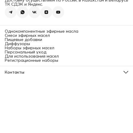
Доставку осуществляем по России, в Казахстан и Беларусь
ТК СДЭК и Яндекс.
Однокомпонентные эфирные масла
Смеси эфирных масел
Пищевые добавки
Диффузоры
Наборы эфирных масел
Персональный уход
Для использования масел
Регистрационные наборы
Контакты
Адрес
Ленинградский проспект, 31А, стр.1.
Телефон
8 (499) 112-45-88
Режим работы
Пн - Вс: 11:00 - 21:00
Эл. почта
info@aromatise.ru