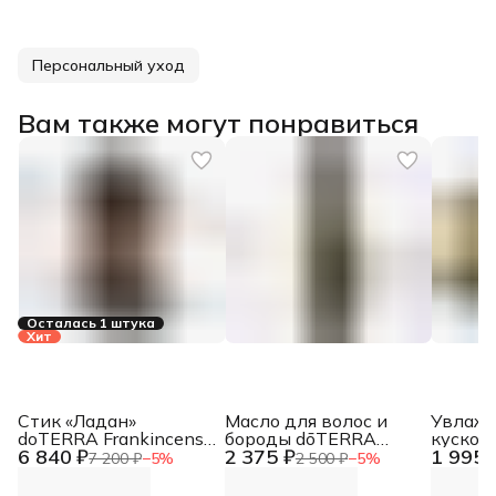
Персональный уход
Вам также могут понравиться
Осталась 1 штука
Хит
Стик «Ладан»
Масло для волос и
Увлаж
doTERRA Frankincense
бороды dōTERRA
кусков
6 840 ₽
2 375 ₽
1 995 
Stick + Naio Wood, 30 г
«Шинрин-Ёку»,
«Шинри
7 200 ₽
−
5
%
2 500 ₽
−
5
%
Shinrin-Yoku Hair &
dōTERR
Beard Oil, 30 мл