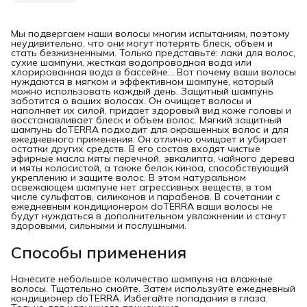
Мы подвергаем наши волосы многим испытаниям, поэтому
неудивительно, что они могут потерять блеск, объем и
стать безжизненными. Только представьте: лаки для волос,
сухие шампуни, жесткая водопроводная вода или
хлорированная вода в бассейне... Вот почему ваши волосы
нуждаются в мягком и эффективном шампуне, который
можно использовать каждый день. Защитный шампунь
заботится о ваших волосах. Он очищает волосы и
наполняет их силой, придает здоровый вид коже головы и
восстанавливает блеск и объем волос. Мягкий защитный
шампунь doTERRA подходит для окрашенных волос и для
ежедневного применения. Он отлично очищает и убирает
остатки других средств. В его состав входят чистые
эфирные масла мяты перечной, эвкалипта, чайного дерева
и мяты колосистой, а также белок киноа, способствующий
укреплению и защите волос. В этом натуральном
освежающем шампуне нет агрессивных веществ, в том
числе сульфатов, силиконов и парабенов. В сочетании с
ежедневным кондиционером doTERRA ваши волосы не
будут нуждаться в дополнительном увлажнении и станут
здоровыми, сильными и послушными.
Способы применения
Нанесите небольшое количество шампуня на влажные
волосы. Тщательно смойте. Затем используйте ежедневный
кондиционер doTERRA. Избегайте попадания в глаза.