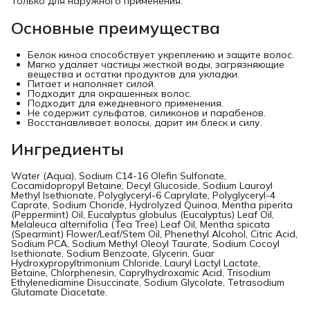
Только для наружного применения.
Основные преимущества
Белок киноа способствует укреплению и защите волос.
Мягко удаляет частицы жесткой воды, загрязняющие
вещества и остатки продуктов для укладки.
Питает и наполняет силой.
Подходит для окрашенных волос.
Подходит для ежедневного применения.
Не содержит сульфатов, силиконов и парабенов.
Восстанавливает волосы, дарит им блеск и силу.
Ингредиенты
Water (Aqua), Sodium C14-16 Olefin Sulfonate,
Cocamidopropyl Betaine, Decyl Glucoside, Sodium Lauroyl
Methyl Isethionate, Polyglyceryl-6 Caprylate, Polyglyceryl-4
Caprate, Sodium Choride, Hydrolyzed Quinoa, Mentha piperita
(Peppermint) Oil, Eucalyptus globulus (Eucalyptus) Leaf Oil,
Melaleuca alternifolia (Tea Tree) Leaf Oil, Mentha spicata
(Spearmint) Flower/Leaf/Stem Oil, Phenethyl Alcohol, Citric Acid,
Sodium PCA, Sodium Methyl Oleoyl Taurate, Sodium Cocoyl
Isethionate, Sodium Benzoate, Glycerin, Guar
Hydroxypropyltrimonium Chloride, Lauryl Lactyl Lactate,
Betaine, Chlorphenesin, Caprylhydroxamic Acid, Trisodium
Ethylenediamine Disuccinate, Sodium Glycolate, Tetrasodium
Glutamate Diacetate.