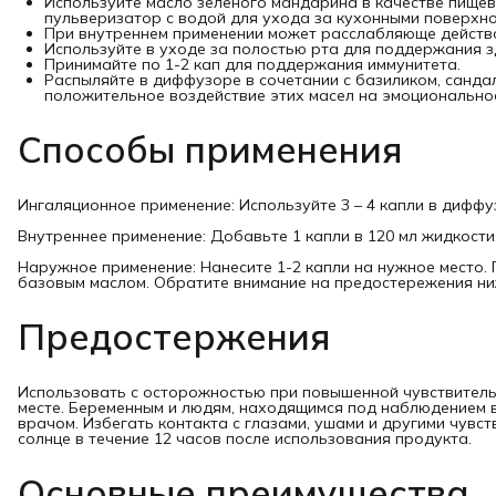
Используйте масло зеленого мандарина в качестве пищев
пульверизатор с водой для ухода за кухонными поверхно
При внутреннем применении может расслабляюще действо
Используйте в уходе за полостью рта для поддержания з
Принимайте по 1-2 кап для поддержания иммунитета.
Распыляйте в диффузоре в сочетании с базиликом, санда
положительное воздействие этих масел на эмоциональное
Способы применения
Ингаляционное применение: Используйте 3 – 4 капли в диффу
Внутреннее применение: Добавьте 1 капли в 120 мл жидкости
Наружное применение: Нанесите 1-2 капли на нужное место.
базовым маслом. Обратите внимание на предостережения ни
Предостержения
Использовать с осторожностью при повышенной чувствительн
месте. Беременным и людям, находящимся под наблюдением 
врачом. Избегать контакта с глазами, ушами и другими чувс
солнце в течение 12 часов после использования продукта.
Основные преимущества