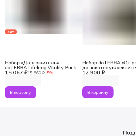
Хит
Набор «Долгожитель»
Набор doTERRA «От р
dōTERRA Lifelong Vitality Pack,
до заката» увлажнит
15 067 ₽
12 900 ₽
3x120 капсул
воздуха Dawn с масл
15 860 ₽
−
5
%
Лаванда и Апельсин п
В корзину
В корзину
Подп