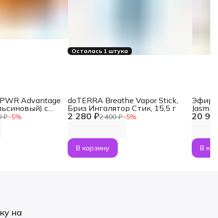
Осталась 1 штука
aPWR Advantage
doTERRA Breathe Vapor Stick,
Эфирн
льсиновый) с
Бриз Ингалятор Стик, 15,5 г
Jasmin
2 280 ₽
20 92
NMN, 30 саше
0 ₽
−
5
%
2 400 ₽
−
5
%
В корзину
В ко
ку на