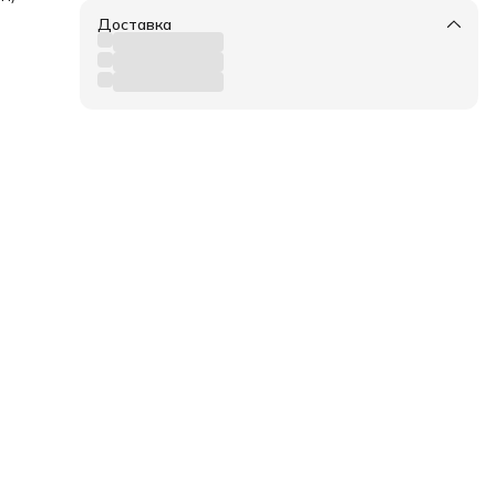
Доставка
вого
атор
лом,
ное
сти.
то.
овым
ем
олнце