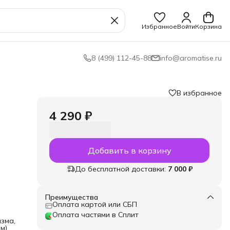
Избранное
Войти
Корзина
8 (499) 112-45-88
info@aromatise.ru
В избранное
4 290 ₽
Добавить в корзину
До бесплатной доставки:
7 000 ₽
й
вную
Преимущества
Оплата картой или СБП
и γ-
анию
Оплата частями в Сплит
зма,
тный
м)
о-