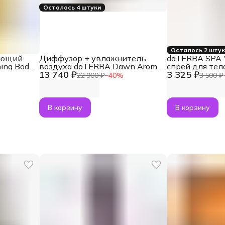
Осталось 4 штуки
Осталось 2 шту
ающий
Диффузор + увлажнитель
dōTERRA SPA
ing Body
воздуха doTERRA Dawn Aroma
спрей для тел
13 740 ₽
3 325 ₽
Humidifier для эфирных масел
Mist, 125 мл
22 900 ₽
−
40
%
3 500 ₽
(1,8 л)
В корзину
В корзину