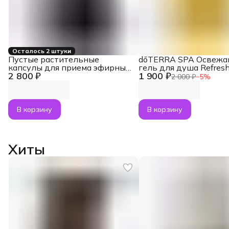
Осталось 2 штуки
Пустые растительные
dōTERRA SPA Освеж
капсулы для приема эфирных
гель для душа Refresh
2 800 ₽
1 900 ₽
масел внутрь dōTERRA, Veggie
Wash, 250 мл
2 000 ₽
−
5
%
caps, 160 шт.
В корзину
В корзину
Хиты