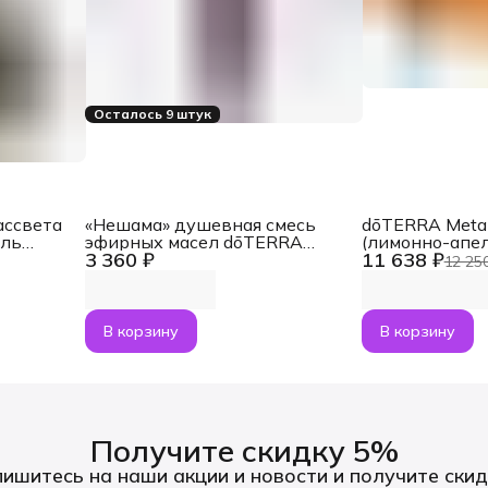
Осталось 9 штук
ассвета
«Нешама» душевная смесь
dōTERRA Met
ель
эфирных масел dōTERRA
(лимонно-апе
3 360 ₽
11 638 ₽
ами
Touch Neshama, роллер 10 мл
коллагеном + 
12 25
о 5 мл
В корзину
В корзину
Получите скидку 5%
ишитесь на наши акции и новости и получите скид