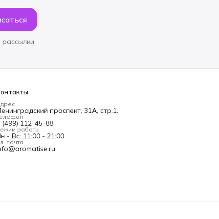
саться
 рассылки
Контакты
дрес
енинградский проспект, 31А, стр.1.
елефон
 (499) 112-45-88
ежим работы
н - Вс: 11:00 - 21:00
л. почта
nfo@aromatise.ru