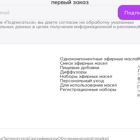
первый заказ
Подпи
 «Подписаться», вы даете согласие на обработку указанных
льных данных в целях получения информационной и рекламной
Однокомпонентные эфирные масла
Смеси эфирных масел
А
Пищевые добавки
Л
Диффузоры
Т
Наборы эфирных масел
8
Персональный уход
Р
Для использования масел
П
Регистрационные наборы
Э
i
и
Литература
Сертификаты
Обучение
aromat.market