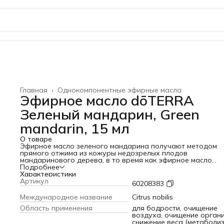
Главная
›
Однокомпонентные эфирные масла
Эфирное масло dōTERRA
Зеленый мандарин, Green
mandarin, 15 мл
О товаре
Эфирное масло зеленого мандарина получают методом
прямого отжима из кожуры недозрелых плодов
мандаринового дерева, в то время как эфирное масло
красного мандарина получают из спелых плодов. Зелены
Подробнее
мандарин известен расслабляющим воздействием на нер
Характеристики
систему и может поддерживать здоровому пищеварению.
Артикул
60208383
Лимонен – один из основных химических компонентов
эфирного масла зеленого мандарина – знаменит тем, что
Международное название
Citrus nobilis
отлично справляется с очищением поверхностей. Лимонен 
Область применения
для бодрости, очищение
терпинен могут поддерживать здоровому функциониров
воздуха, очищение органи
клеток. Зеленый мандарин может повышать антиоксидан
снижение веса (метаболиз
потенциал организма и поддерживать здоровье сердечн