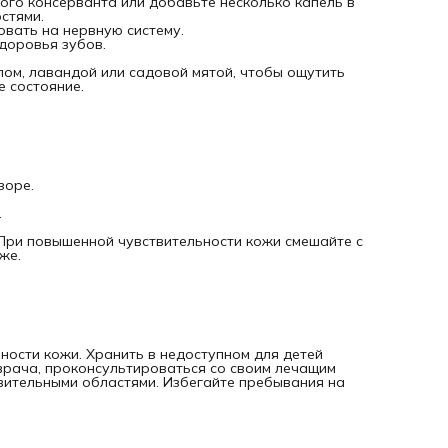
ого консерванта или добавьте несколько капель в
Поддерживает здоровье нервной, пищеварительной и
стями.
дыхательной систем.
вать на нервную систему.
При ингаляционном применении расслабляюще действует
доровья зубов.
нервную систему, поднимает настроение.
Помогает поддерживать здоровье иммунной системы.
лом, лавандой или садовой мятой, чтобы ощутить
 состояние.
Описание аромата
цитрусовый, фруктовый, сладковато-цветочный.
Способ сбора
Холодное прессование / Отжим
Часть растения
Кожура плода.
Основные химические компоненты
зоре.
лимонен, γ-терпинен.
.
 При повышенной чувствительности кожи смешайте с
же.
ости кожи. Хранить в недоступном для детей
врача, проконсультироваться со cвоим лечащим
твительными областями. Избегайте пребывания на